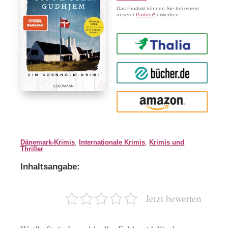
Das Produkt können Sie bei einem
unserer
Partner*
erwerben:
Thalia
buecher.de
Amazon
Dänemark-Krimis
,
Internationale Krimis
,
Krimis und
Thriller
Inhaltsangabe:
Jetzt bewerten