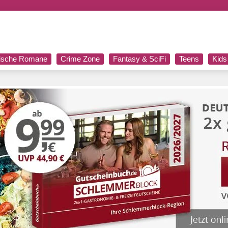
rische Romane
Crime Zone
Fantasy & SciFi
Teens
Kids