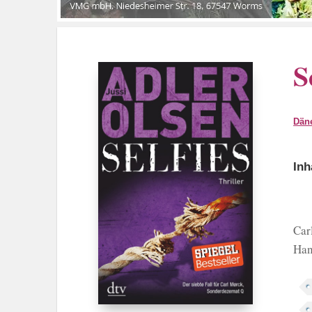
S
Dän
Inh
Car
Han