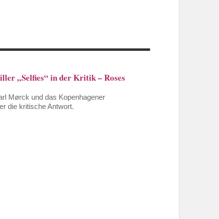
ller „Selfies“ in der Kritik – Roses
m Carl Mørck und das Kopenhagener
r die kritische Antwort.