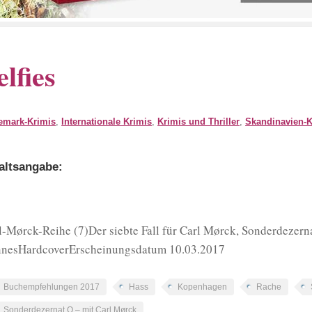
elfies
emark-Krimis
,
Internationale Krimis
,
Krimis und Thriller
,
Skandinavien-K
altsangabe:
l-Mørck-Reihe (7)Der siebte Fall für Carl Mørck, Sonderdezerna
nesHardcoverErscheinungsdatum 10.03.2017
Buchempfehlungen 2017
Hass
Kopenhagen
Rache
Sonderdezernat Q – mit Carl Mørck