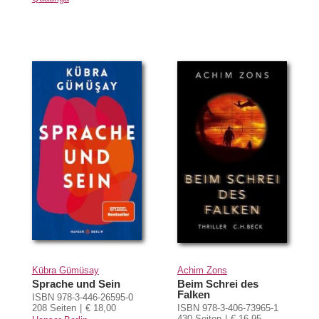
Kübra Gümüsay
Achim Zons
Sprache und Sein
Beim Schrei des
Falken
ISBN 978-3-446-26595-0
208 Seiten
€ 18,00
ISBN 978-3-406-73965-1
430 Seiten
€ 16,95