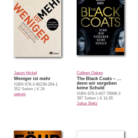
Jason Hickel
Colleen Oakes
Weniger ist mehr
The Black Coats – …
denn wir vergeben
ISBN 978-3-96238-284-1
keine Schuld
352 Seiten
€ 24
ISBN 978-3-407-78998-3
oekom
397 Seiten
€ 16,95
Julius Beltz