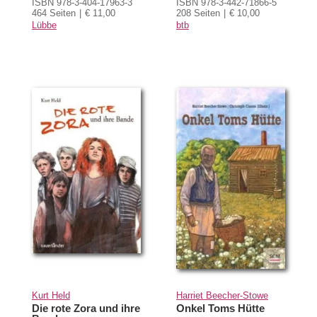
ISBN 978-3-404-17963-3
ISBN 978-3-442-71866-5
464 Seiten
€ 11,00
208 Seiten
€ 10,00
Lübbe
btb
Kurt Held
Harriet Beecher-Stowe
Die rote Zora und ihre
Onkel Toms Hütte