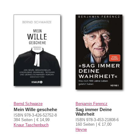
Bernd Schwarze
Benjamin Ferencz
Mein Wille geschehe
Sag immer Deine
Wahrheit
ISBN 978-3-426-52752-8
384 Seiten
€ 14,99
ISBN 978-3-453-21808-6
160 Seiten
€ 17,00
Knaur Taschenbuch
Heyne