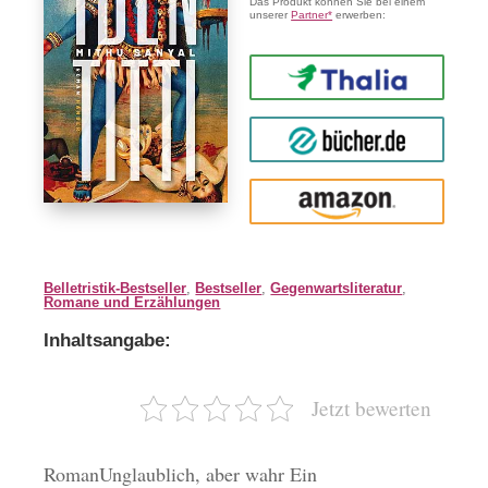
Das Produkt können Sie bei einem
unserer
Partner*
erwerben:
Thalia
buecher.de
Amazon
Belletristik-Bestseller
,
Bestseller
,
Gegenwartsliteratur
,
Romane und Erzählungen
Inhaltsangabe:
Jetzt bewerten
RomanUnglaublich, aber wahr Ein