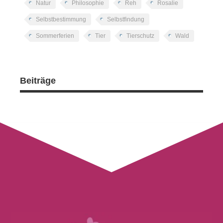
Natur
Philosophie
Reh
Rosalie
Selbstbestimmung
Selbstfindung
Sommerferien
Tier
Tierschutz
Wald
Beiträge