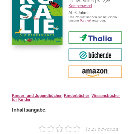
ca. 180 Seiten
€ 12,85
Kampenwand
Ab
6
Das Produkt können Sie bei einem
unserer
Partner*
erwerben:
Thalia
buecher.de
Amazon
Kinder- und Jugendbücher
,
Kinderbücher
,
Wissensbücher
für Kinder
Inhaltsangabe:
Jetzt bewerten