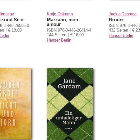
Gümüsay
Katja Oskamp
Jackie Thomae
e und Sein
Marzahn, mon
Brüder
amour
8-3-446-26595-0
ISBN 978-3-446-
ten
€ 18,00
ISBN 978-3-446-26414-4
432 Seiten
€ 23
144 Seiten
€ 16,00
erlin
Hanser Berlin
Hanser Berlin