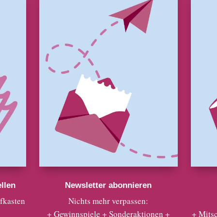
llen
Newsletter abonnieren
efkasten
Nichts mehr verpassen:
+ Gewinnspiele + Sonderaktionen +
+ Mits