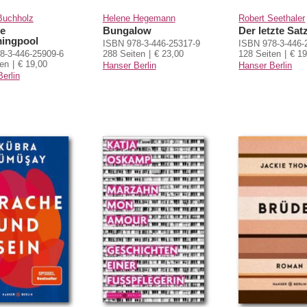
Buchholz
Helene Hegemann
Robert Seethaler
te
Bungalow
Der letzte Sat
ingpool
ISBN 978-3-446-25317-9
ISBN 978-3-446-
8-3-446-25909-6
288 Seiten
€ 23,00
128 Seiten
€ 19
ten
€ 19,00
Hanser Berlin
Hanser Berlin
erlin