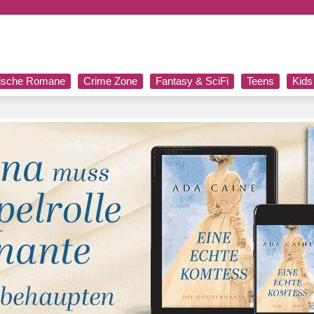
rische Romane
Crime Zone
Fantasy & SciFi
Teens
Kids