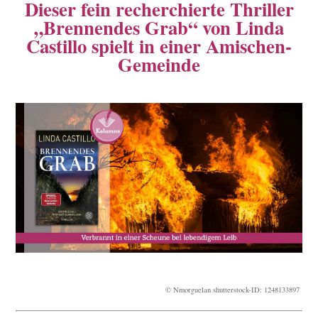
Dieser fein recherchierte Thriller
„Brennendes Grab“ von Linda
Castillo spielt in einer Amischen-
Gemeinde
© Nmorguelan shutterstock-ID: 1248133897