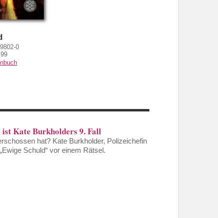
d
29802-0
,99
nbuch
 ist Kate Burkholders 9. Fall
 erschossen hat? Kate Burkholder, Polizeichefin
 „Ewige Schuld“ vor einem Rätsel.