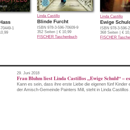
Linda Castillo
Linda Castillo
Blinde Furcht
 Hass
Ewige Schul
ISBN 978-3-596-70609-9
-70449-1
ISBN 978-3-596-
352 Seiten
€ 10,99
10,99
368 Seiten
€ 10
FISCHER Taschenbuch
FISCHER Tasche
29. Juni 2018
Frau Bluhm liest Linda Castillos „Ewige Schuld“ – es
Kann es sein, dass ihre erste Liebe die eigenen fünf Kinder
der Amisch-Gemeinde Painters Mill, steht in Linda Castillos