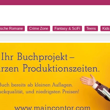
rische Romane
Crime Zone
Fantasy & SciFi
Teens
Kids