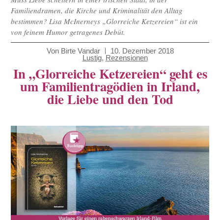
Familiendramen, die Kirche und Kriminalität den Alltag
bestimmen? Lisa McInerneys „Glorreiche Ketzereien“ ist ein
von feinem Humor getragenes Debüt.
Von
Birte Vandar
10. Dezember 2018
Lustig
,
Rezensionen
In „Glorreiche Ketzereien“ geht es
um Familientragödien in Irland,
die Liebe und den Tod