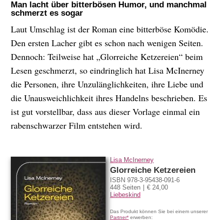
Man lacht über bitterbösen Humor, und manchmal
schmerzt es sogar
Laut Umschlag ist der Roman eine bitterböse Komödie.
Den ersten Lacher gibt es schon nach wenigen Seiten.
Dennoch: Teilweise hat „Glorreiche Ketzereien“ beim
Lesen geschmerzt, so eindringlich hat Lisa McInerney
die Personen, ihre Unzulänglichkeiten, ihre Liebe und
die Unausweichlichkeit ihres Handelns beschrieben. Es
ist gut vorstellbar, dass aus dieser Vorlage einmal ein
rabenschwarzer Film entstehen wird.
Lisa McInerney
Glorreiche Ketzereien
ISBN 978-3-95438-091-6
448 Seiten
€ 24,00
Liebeskind
Das Produkt können Sie bei einem unserer
Partner*
erwerben: