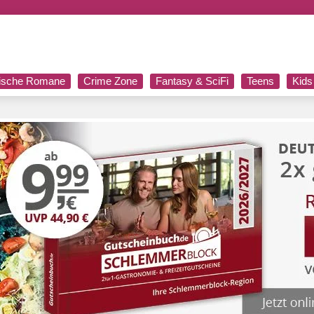
rische Romane
Crime Zone
Fantasy & SciFi
Teens
Kids