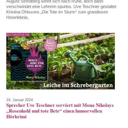
August Strindberg sehnt sich nach Ruhe, doch dann
verschwindet eine Lehrerin spurlos. Uve Teschner gestaltet
Kristina Ohlssons „Die Tote im Sturm“ zum grandiosen
Hörerlebnis.
19. Januar 2024
Sprecher Uve Teschner serviert mit Mona Nikolays
„Rosenkohl und tote Bete“ einen humorvollen
Hörkrimi