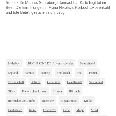
Schock für Manne: Schrebergartennachbar Kalle liegt tot im
Beet! Die Ermittlungen in Mona Nikolays Hörbuch „Rosenkohl
und tote Bete“, gestalten sich lustig.
Bilderbuch
BUCHSZENE.DE-Adventskalender
Deutschland
England
Familie
Fantasy
Frankreich
Frau
Frauen
Freundschaft
Gefühle
Geheimnis
Gesellschaft
Gesundheit
Glück
Historischer Roman
Humor
Hörbuch
Hörbücher von Jumbo
Interview
Jugendroman
Kinder
Kinderbuch
Krimi
Leseherbst
Liebe
Magie
Mord