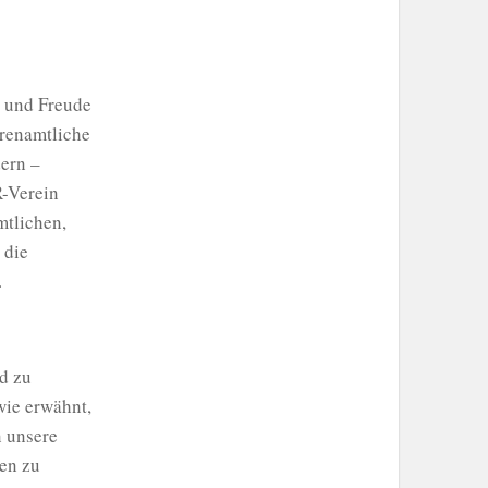
n und Freude
hrenamtliche
dern –
R-Verein
mtlichen,
 die
.
d zu
wie erwähnt,
n unsere
en zu