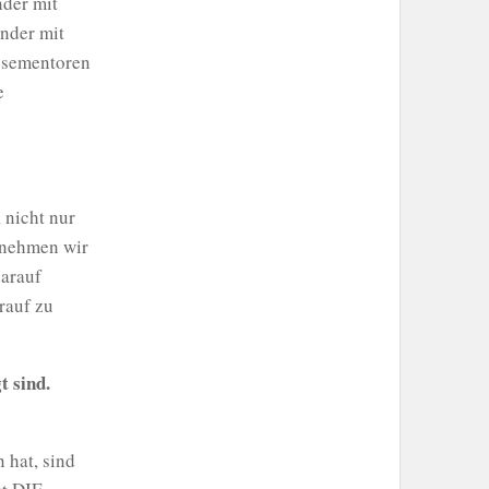
der mit
inder mit
esementoren
e
 nicht nur
m nehmen wir
darauf
rauf zu
t sind.
 hat, sind