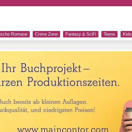
rische Romane
Crime Zone
Fantasy & SciFi
Teens
Kids