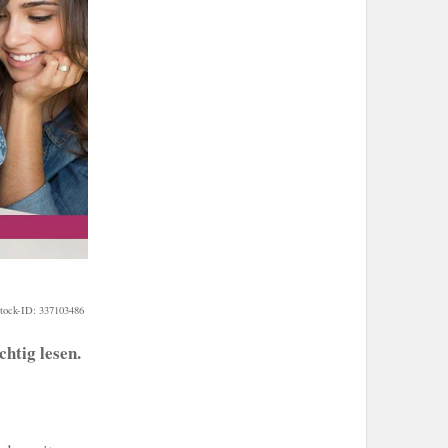
stock-ID: 337103486
htig lesen.