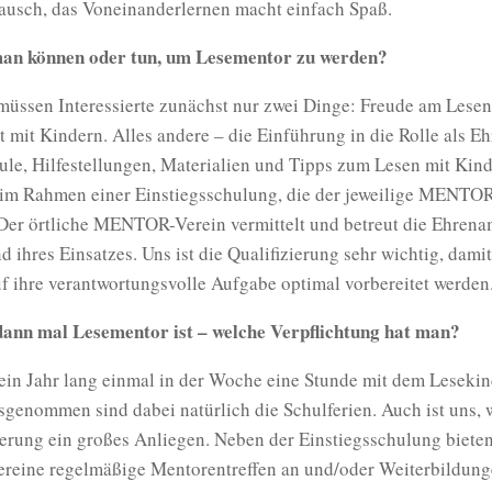
tausch, das Voneinanderlernen macht einfach Spaß.
an können oder tun, um Lesementor zu werden?
müssen Interessierte zunächst nur zwei Dinge: Freude am Lese
t mit Kindern. Alles andere – die Einführung in die Rolle als E
ule, Hilfestellungen, Materialien und Tipps zum Lesen mit Kin
e im Rahmen einer Einstiegsschulung, die der jeweilige MENTO
 Der örtliche MENTOR-Verein vermittelt und betreut die Ehrena
 ihres Einsatzes. Uns ist die Qualifizierung sehr wichtig, damit
f ihre verantwortungsvolle Aufgabe optimal vorbereitet werden
nn mal Lesementor ist – welche Verpflichtung hat man?
ein Jahr lang einmal in der Woche eine Stunde mit dem Lesekin
sgenommen sind dabei natürlich die Schulferien. Auch ist uns, 
ierung ein großes Anliegen. Neben der Einstiegsschulung biete
ine regelmäßige Mentorentreffen an und/oder Weiterbildung