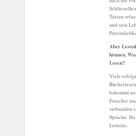
auch die Fol
Schlüsselko
Texten erfas
und sein Leb
Persönlichke
Aber Lesenk
können. Was
Lesen?
Viele erfolg
Bücherlesen
bekommt neu
Forscher na
verbunden si
Sprache. Ihr
Lernens.