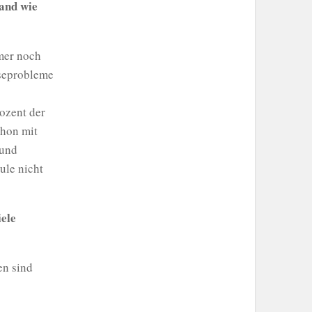
Land wie
mer noch
eseprobleme
ozent der
chon mit
 und
ule nicht
ele
en sind