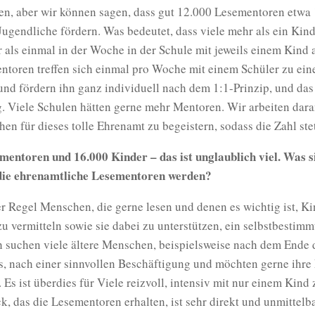
en, aber wir können sagen, dass gut 12.000 Lesementoren etwa
ugendliche fördern. Was bedeutet, dass viele mehr als ein Kind
r als einmal in der Woche in der Schule mit jeweils einem Kind 
ntoren treffen sich einmal pro Woche mit einem Schüler zu ein
und fördern ihn ganz individuell nach dem 1:1-Prinzip, und da
g. Viele Schulen hätten gerne mehr Mentoren. Wir arbeiten dar
n für dieses tolle Ehrenamt zu begeistern, sodass die Zahl ste
mentoren und 16.000 Kinder – das ist unglaublich viel. Was s
die ehrenamtliche Lesementoren werden?
er Regel Menschen, die gerne lesen und denen es wichtig ist, K
u vermitteln sowie sie dabei zu unterstützen, ein selbstbestim
h suchen viele ältere Menschen, beispielsweise nach dem Ende 
s, nach einer sinnvollen Beschäftigung und möchten gerne ihre
 Es ist überdies für Viele reizvoll, intensiv mit nur einem Kind 
, das die Lesementoren erhalten, ist sehr direkt und unmittelba