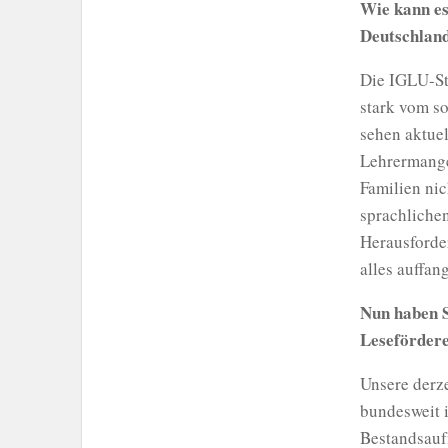
Wie kann es
Deutschland 
Die IGLU-St
stark vom so
sehen aktue
Lehrermangel
Familien ni
sprachliche
Herausforde
alles auffan
Nun haben S
Lesefördere
Unsere derze
bundesweit i
Bestandsauf