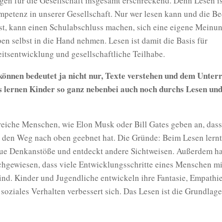
gen für die Gesellschaft insgesamt erschreckend. Denn Lesen i
mpetenz in unserer Gesellschaft. Nur wer lesen kann und die B
st, kann einen Schulabschluss machen, sich eine eigene Meinu
en selbst in die Hand nehmen. Lesen ist damit die Basis für
itsentwicklung und gesellschaftliche Teilhabe.
önnen bedeutet ja nicht nur, Texte verstehen und dem Unterr
 lernen Kinder so ganz nebenbei auch noch durchs Lesen un
reiche Menschen, wie Elon Musk oder Bill Gates geben an, dass
 den Weg nach oben geebnet hat. Die Gründe: Beim Lesen lernt
e Denkanstöße und entdeckt andere Sichtweisen. Außerdem h
chgewiesen, dass viele Entwicklungsschritte eines Menschen m
nd. Kinder und Jugendliche entwickeln ihre Fantasie, Empathie
 soziales Verhalten verbessert sich. Das Lesen ist die Grundlage