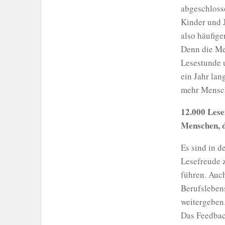
abgeschloss
Kinder und J
also häufige
Denn die Me
Lesestunde 
ein Jahr lan
mehr Mensche
12.000 Lese
Menschen, 
Es sind in d
Lesefreude z
führen. Auc
Berufsleben
weitergeben.
Das Feedback