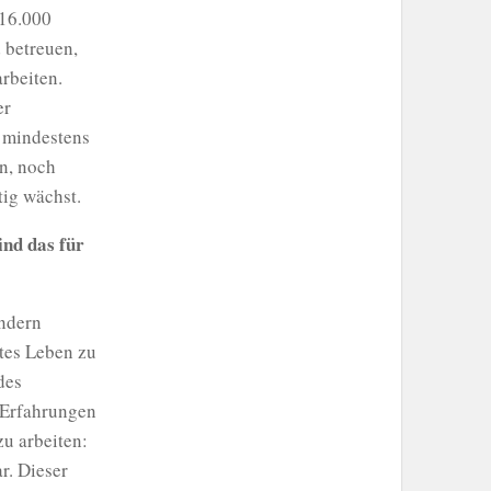
 16.000
 betreuen,
arbeiten.
er
s mindestens
an, noch
tig wächst.
ind das für
indern
mtes Leben zu
des
 Erfahrungen
zu arbeiten:
r. Dieser