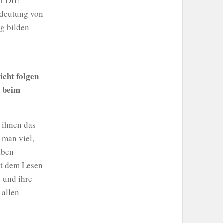
st DIE
edeutung von
ng bilden
icht folgen
d beim
 ihnen das
 man viel,
aben
it dem Lesen
 und ihre
 allen