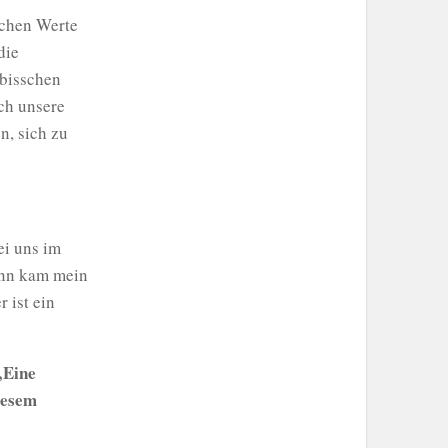
ichen Werte
die
 bisschen
uch unsere
n, sich zu
ei uns im
ann kam mein
 ist ein
„Eine
iesem