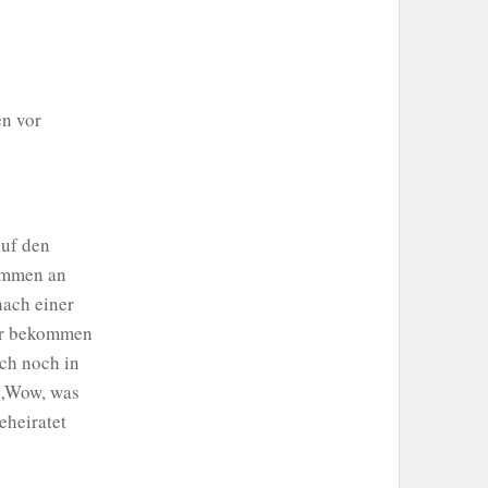
en vor
auf den
sammen an
nach einer
der bekommen
ich noch in
 „Wow, was
eheiratet