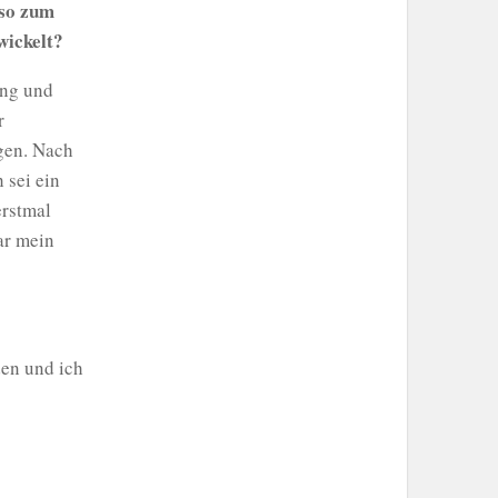
lso zum
twickelt?
ing und
r
egen. Nach
 sei ein
erstmal
war mein
den und ich