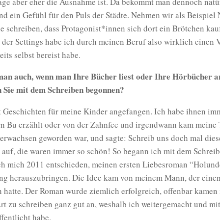
age aber eher die Ausnahme ist. Da bekommt man dennoch natür
d ein Gefühl für den Puls der Städte. Nehmen wir als Beispiel
e schreiben, dass Protagonist*innen sich dort ein Brötchen kau
der Settings habe ich durch meinen Beruf also wirklich einen V
reits selbst bereist habe.
an auch, wenn man Ihre Bücher liest oder Ihre Hörbücher a
 Sie mit dem Schreiben begonnen?
it Geschichten für meine Kinder angefangen. Ich habe ihnen i
rn Bu erzählt oder von der Zahnfee und irgendwann kam meine T
 erwachsen geworden war, und sagte: Schreib uns doch mal dies
 auf, die waren immer so schön! So begann ich mit dem Schrei
ch mich 2011 entschieden, meinen ersten Liebesroman “Holund
ing herauszubringen. Die Idee kam von meinem Mann, der einen
n hatte. Der Roman wurde ziemlich erfolgreich, offenbar kame
t zu schreiben ganz gut an, weshalb ich weitergemacht und mit
fentlicht habe.