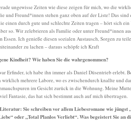
erade ungewisse Zeiten wie diese zeigen für mich, wo die wirkl
lie und Freund*innen stehen ganz oben auf der Liste! Das sind 
e einen durch gute und schlechte Zeiten tragen – hört sich ein
t aber so. Wir zelebrieren als Familie oder unter Freund*innen a
Essen. Ich genieße diesen sozialen Austausch, Sorgen zu teile
iteinander zu lachen – daraus schöpfe ich Kraft
igene Kindheit? Wie haben Sie die wahrgenommen?
ar Erfinder, ich habe ihn immer als Daniel Düsentrieb erlebt. B
n wirklich mehrere Labore, wo es zwischendurch knallte und d
chmauchspuren im Gesicht zurück in die Wohnung. Meine Mutter
iel Fantasie, das hat sich bestimmt auch auf mich übertragen.
Literatur: Sie schreiben vor allem Liebesromane wie jüngst 
Liebe“ oder „Total Planlos Verliebt“. Was begeistert Sie an d