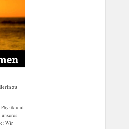
llerin zu
 Physik und
b unseres
te: Wir