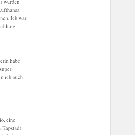
ir würden
Lufthansa
nen. Ich war
bildung
serin habe
 super
in ich auch
io, eine
n Kapstadt –