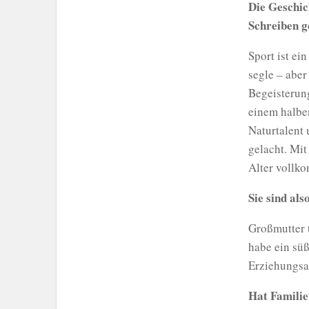
Die Geschic
Schreiben g
Sport ist ei
segle – aber
Begeisterung
einem halben
Naturtalent
gelacht. Mit
Alter vollk
Sie sind al
Großmutter t
habe ein süß
Erziehungsa
Hat Familie