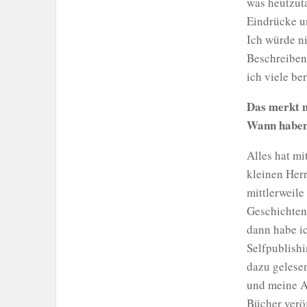
was heutzut
Eindrücke un
Ich würde ni
Beschreiben 
ich viele be
Das merkt m
Wann haben
Alles hat m
kleinen Her
mittlerweile
Geschichten
dann habe i
Selfpublish
dazu gelese
und meine Ar
Bücher veröf