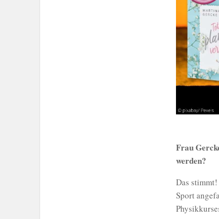
Frau Gercke,
werden?
Das stimmt!
Sport angefa
Physikkurses