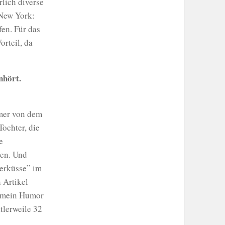
lich diverse
 New York:
fen. Für das
orteil, da
nhört.
mmer von dem
ochter, die
e
ben. Und
erküsse” im
 Artikel
n mein Humor
tlerweile 32