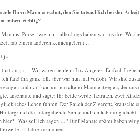
erade Ihren Mann erwähnt, den Sie tatsächlich bei der Arbeit
nt haben, richtig?
Mann ist Purser, wie ich – allerdings haben wir uns drei Woch
zeit mit einem anderen kennengelernt …
t ja …
ituation, ja … Wir waren beide in Los Angeles: Einfach Liebe 
, ich fand ihn ganz toll, aber war nun mal verlobt. Wir sind zu
gegangen und dort kam uns ein älterer Mann entgegen, der uns 
agte, anschaute und sagte: Ihr beide werdet heiraten, zwei Kin
 glückliches Leben führen. Der Rauch der Zigarette kräuselte s
m Hintergrund die untergehende Sonne und ich hab nur gedacht:
n hier?“ Was soll ich sagen …? Fünf Monate später haben wir g
ttlerweile 32 Jahre zusammen.