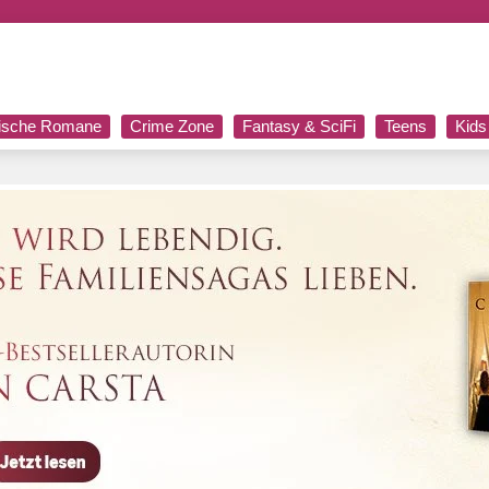
rische Romane
Crime Zone
Fantasy & SciFi
Teens
Kids