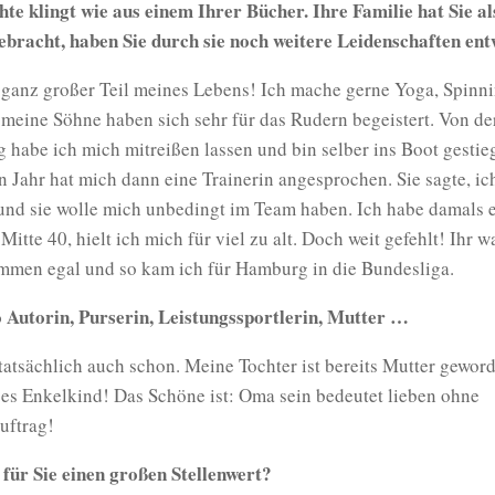
hte klingt wie aus einem Ihrer Bücher. Ihre Familie hat Sie a
ebracht, haben Sie durch sie noch weitere Leidenschaften en
n ganz großer Teil meines Lebens! Ich mache gerne Yoga, Spinn
 meine Söhne haben sich sehr für das Rudern begeistert. Von de
 habe ich mich mitreißen lassen und bin selber ins Boot gesti
 Jahr hat mich dann eine Trainerin angesprochen. Sie sagte, ich
 und sie wolle mich unbedingt im Team haben. Ich habe damals 
 Mitte 40, hielt ich mich für viel zu alt. Doch weit gefehlt! Ihr 
ommen egal und so kam ich für Hamburg in die Bundesliga.
so Autorin, Purserin, Leistungssportlerin, Mutter …
atsächlich auch schon. Meine Tochter ist bereits Mutter gewor
es Enkelkind! Das Schöne ist: Oma sein bedeutet lieben ohne
uftrag!
 für Sie einen großen Stellenwert?