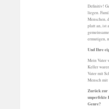
Definitiv! G
liegen. Fami
Menschen, di
platt an, is
gemeinsamen 
ermutigen, m
Und Ihre e
Mein Vater w
Keller ware
Vater mit S
Mensch mit v
Zurück zur 
unperfekte 
Genre?