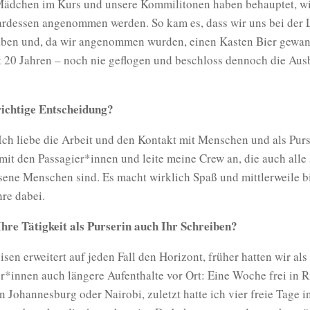
Mädchen im Kurs und unsere Kommilitonen haben behauptet, w
wardessen angenommen werden. So kam es, dass wir uns bei der 
ben und, da wir angenommen wurden, einen Kasten Bier gewan
t 20 Jahren – noch nie geflogen und beschloss dennoch die Aus
.
richtige Entscheidung?
 Ich liebe die Arbeit und den Kontakt mit Menschen und als Pur
mit den Passagier*innen und leite meine Crew an, die auch alle
sene Menschen sind. Es macht wirklich Spaß und mittlerweile b
hre dabei.
Ihre Tätigkeit als Purserin auch Ihr Schreiben?
isen erweitert auf jeden Fall den Horizont, früher hatten wir als
r*innen auch längere Aufenthalte vor Ort: Eine Woche frei in R
n Johannesburg oder Nairobi, zuletzt hatte ich vier freie Tage i