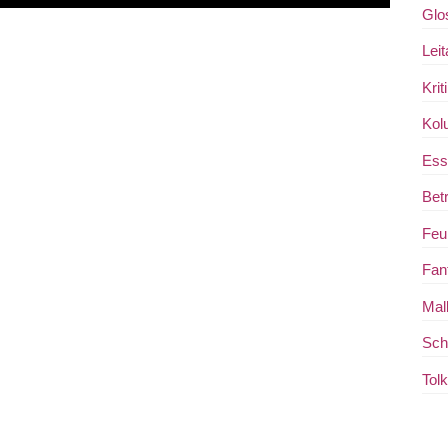
Glo
Leit
Krit
Kol
Ess
Bet
Feui
Fan
Mal
Sch
Tol