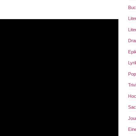
Buc
Lite
Lite
Dra
Epi
Lyri
Popu
Triv
Hoch
Sac
Jou
Ein