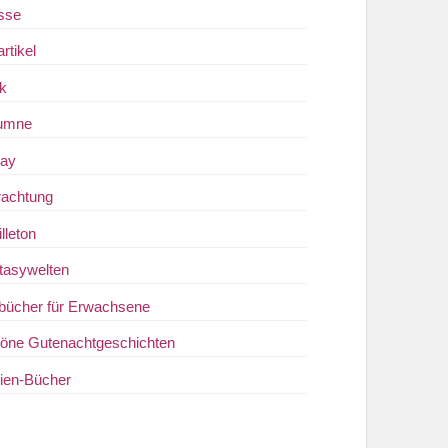
sse
artikel
ik
umne
ay
rachtung
lleton
tasywelten
bücher für Erwachsene
öne Gutenachtgeschichten
kien-Bücher