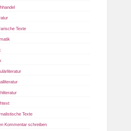
hhandel
ratur
rarische Texte
matik
k
k
lärliteratur
ialliteratur
literatur
htext
rnalistische Texte
en Kommentar schreiben