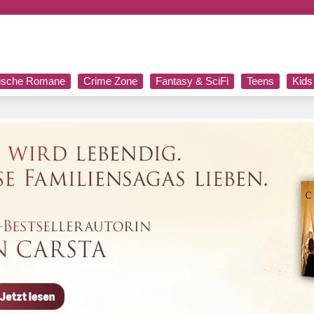
rische Romane
Crime Zone
Fantasy & SciFi
Teens
Kids