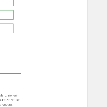
ls Erzieherin.
r BUCHSZENE.DE
affenburg.