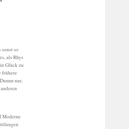
n
 sonst so
es, als Rhys
ein Glück zu
e frühere
. Dumm nur,
 anderen
nd Moderne
ittlungen