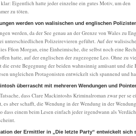
 klar: Eigentlich hatte jeder einzelne ein gutes Motiv, um den
mer zu töten.
lungen werden von walisischen und englischen Poliziste
ngen werden, da der See genau an der Grenze von Wales zu Engl
i unterschiedlichen Polizeirevieren geführt. Auf der walisische
ies Ffion Morgan, eine Einheimische, die selbst noch eine Rec
ffen hatte, auf der englischen der zugezogene Leo. Ohne zu vie
ist die erste Begegnung der beiden wahnsinnig amüsant und die
esen ungleichen Protagonisten entwickelt sich spannend und h
intosh überrascht mit mehreren Wendungen und Pointe
 Tatsache, dass Clare Mackintoshs Kriminalroman zwar per se e
t, es aber schafft, die Wendung in der Wendung in der Wendung
so dass einem beim Lesen einfach jeder irgendwann als Verdäch
scheint.
tion der Ermittler in „Die letzte Party“ entwickelt sich