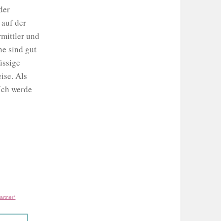
der
 auf der
mittler und
ne sind gut
üssige
ise. Als
Ich werde
artner*