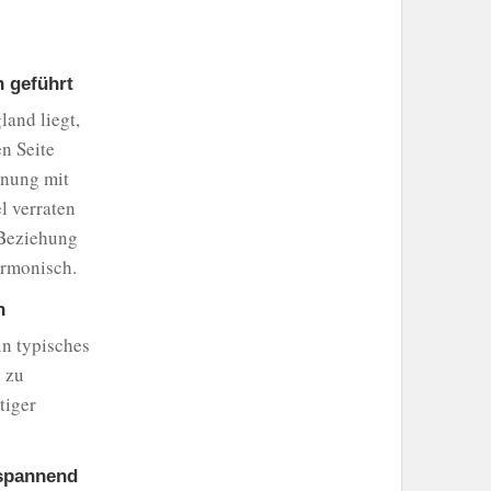
n geführt
and liegt,
n Seite
hnung mit
l verraten
 Beziehung
armonisch.
n
in typisches
 zu
tiger
 spannend