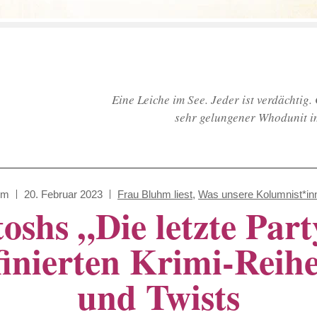
Eine Leiche im See. Jeder ist verdächtig.
sehr gelungener Whodunit i
hm
20. Februar 2023
Frau Bluhm liest
,
Was unsere Kolumnist*in
shs „Die letzte Party
ffinierten Krimi-Reih
und Twists