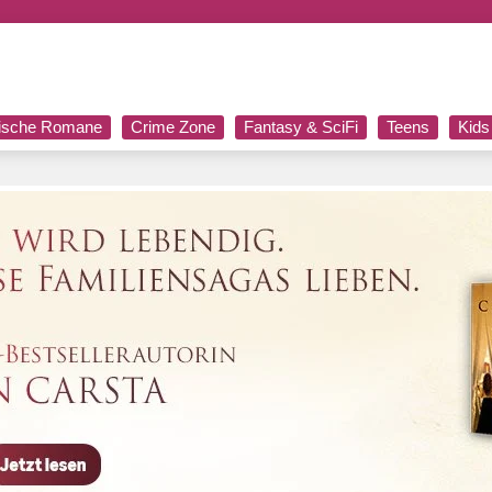
rische Romane
Crime Zone
Fantasy & SciFi
Teens
Kids