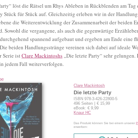
Party“ löst die Rätsel um Rhys Ableben in Rückblenden am Tag 
ty Stück für Stück auf. Gleichzeitig erleben wir in der Handlung
bene die Weiterentwicklung der Zusammenarbeit der beiden Er
. Sowohl die vergangene, als auch die gegenwärtige Erzählebe
 durchgehend spannend aufgebaut und ergeben am Ende eine fl
Die beiden Handlungsstränge vereinen sich dabei auf ideale We
r Serie ist
Clare Mackintoshs
„Die letzte Party“ sehr gelungen. 
in jedem Fall weiterverfolgen.
be
Clare Mackintosh
Die letzte Party
ISBN 978-3-426-22800-5
496 Seiten
€ 15,99
eBook: € 9,99
Knaur HC
Das Produkt können Sie bei einem unserer
P
erwerben: