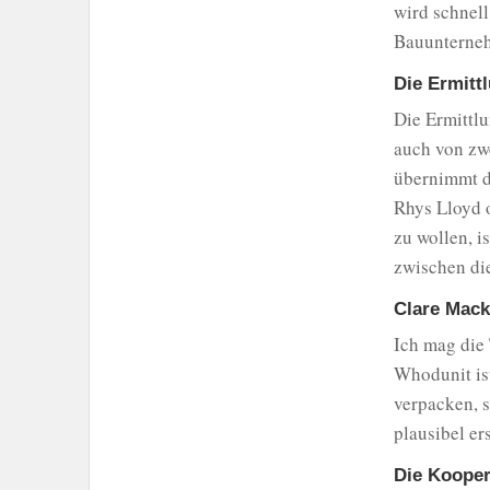
wird schnell
Bauunterneh
Die Ermitt
Die Ermittlu
auch von zwe
übernimmt d
Rhys Lloyd o
zu wollen, 
zwischen di
Clare Mack
Ich mag die
Whodunit is
verpacken, 
plausibel er
Die Koopera