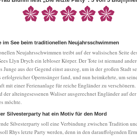
Frau Bluhm liest „Die letzte Party“: 5 von 5 Blu(h)me
e im See beim traditionellen Neujahrsschwimmen
onellen Neujahrsschwimmen treibt auf der walisischen Seite des
Sees Llyn Drych ein lebloser Körper. Der Tote ist niemand ander
ls Junge aus der Gegend einst auszog, um in der großen Stadt s
ls erfolgreicher Opernsänger fand, und nun heimkehrte, um sein
ft mit einer Ferienanlage für reiche Engländer zu verschönern
d der alteingesessenen Waliser ausgerechnet Engländer auf der
es möchte.
er Silvesterparty hat ein Motiv für den Mord
ende Silvesterparty soll eine Verbindung zwischen Tradition u
 soll Rhys letzte Party werden, denn in den darauffolgenden Erm