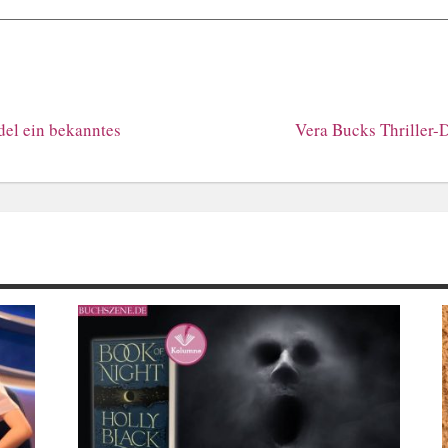
del ein bekanntes
Vera Bucks Thriller-