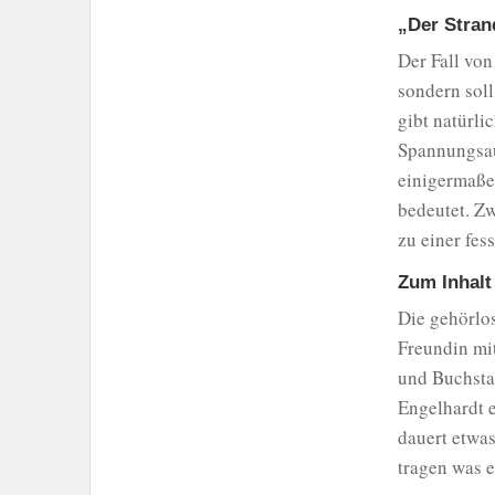
„Der Strand
Der Fall von
sondern soll
gibt natürli
Spannungsau
einigermaßen
bedeutet. Zw
zu einer fes
Zum Inhalt
Die gehörlos
Freundin mit
und Buchstab
Engelhardt 
dauert etwas
tragen was 