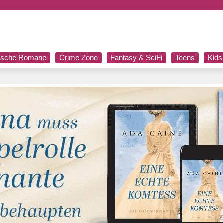
rische Romane
Crime Zone
Fantasy & SciFi
Teens
Kids