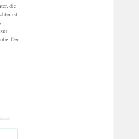
ter, die
hter ist.
s
 zur
robe. Der
artner*