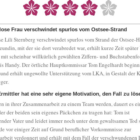
lose Frau verschwindet spurlos vom Ostsee-Strand
e Lili Sternberg verschwindet spurlos vom Strand der Ostsee-H
eundin, mit der sie dort verabredet war, erhält kurze Zeit späte
mit scheinbar willkürlich gewählten Ziffern- und Buchstabenfo
lis Handy. Der örtliche Hauptkommissar Tom Engelhardt beginnt
 und erhält ungewollte Unterstützung vom LKA, in Gestalt der 
ger.
rmittler hat eine sehr eigene Motivation, den Fall zu lös
den in ihrer Zusammenarbeit zu einem Team werden, dauert es e
eder der beiden sein eigenes Päckchen zu tragen hat: Tom ist
ender Vater und leidet immer noch unter dem gewaltsamen Tod s
e vor einiger Zeit auf Grund beruflicher Vorkommnisse zur
arbeit verdonnert und erhält mit dem Fall der verschwundenen L