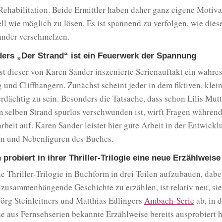
Rehabilitation. Beide Ermittler haben daher ganz eigene Motiv
ell wie möglich zu lösen. Es ist spannend zu verfolgen, wie die
ander verschmelzen.
ers „Der Strand“ ist ein Feuerwerk der Spannung
st dieser von Karen Sander inszenierte Serienauftakt ein wahre
und Cliffhangern. Zunächst scheint jeder in dem fiktiven, klei
rdächtig zu sein. Besonders die Tatsache, dass schon Lilis Mutt
 selben Strand spurlos verschwunden ist, wirft Fragen während
rbeit auf. Karen Sander leistet hier gute Arbeit in der Entwickl
en und Nebenfiguren des Buches.
 probiert in ihrer Thriller-Trilogie eine neue Erzählweise
ne Thriller-Trilogie in Buchform in drei Teilen aufzubauen, dabe
 zusammenhängende Geschichte zu erzählen, ist relativ neu, si
örg Steinleitners und Matthias Edlingers
Ambach-Serie
ab, in d
e aus Fernsehserien bekannte Erzählweise bereits ausprobiert 