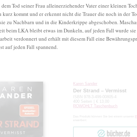
 dem Tod seiner Frau alleinerziehender Vater einer kleinen Toch
zu kurz kommt und er erkennt nicht die Trauer die noch in der Toc
sie zu Nachbarn und in die Kinderkrippe abgeschoben. Mascha
it beim LKA bleibt etwas im Dunkeln, auf jeden Fall wurde sie
arbeit verdonnert und erhält mit diesem Fall eine Bewährungsp
ist auf jeden Fall spannend.
Karen Sander
Der Strand – Vermisst
ISBN 978-3-499-00805-4
400 Seiten
€ 13,00
ROWOHLT Taschenbuch
Das Produkt können Sie bei einem unserer
P
erwerben:
bücher.de