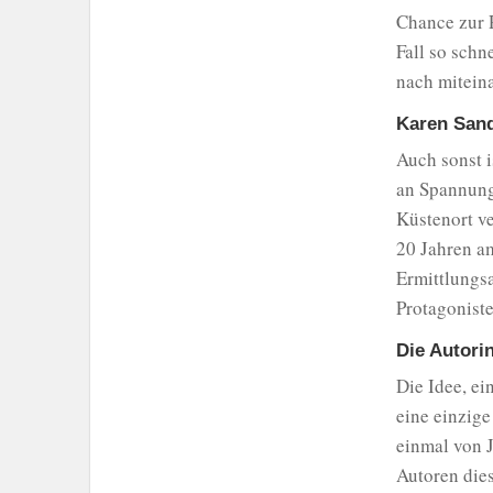
Chance zur 
Fall so schn
nach mitein
Karen Sand
Auch sonst i
an Spannung 
Küstenort ve
20 Jahren am
Ermittlungsa
Protagonist
Die Autorin
Die Idee, ei
eine einzige
einmal von J
Autoren dies