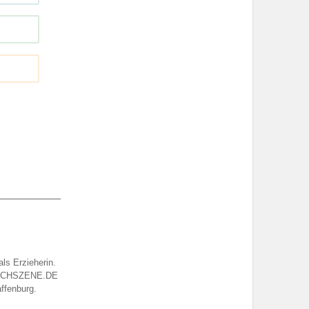
ls Erzieherin.
r BUCHSZENE.DE
affenburg.