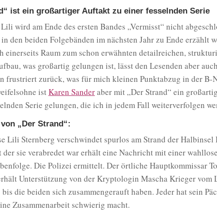
“ ist ein großartiger Auftakt zu einer fesselnden Serie
 Lili wird am Ende des ersten Bandes „Vermisst“ nicht abgeschl
 in den beiden Folgebänden im nächsten Jahr zu Ende erzählt 
ch einerseits Raum zum schon erwähnten detailreichen, struktur
fbau, was großartig gelungen ist, lässt den Lesenden aber auc
 frustriert zurück, was für mich kleinen Punktabzug in der B-
eifelsohne ist
Karen Sander
aber mit „Der Strand“ ein großarti
selnden Serie gelungen, die ich in jedem Fall weiterverfolgen we
 von „Der Strand“:
e Lili Sternberg verschwindet spurlos am Strand der Halbinsel 
 der sie verabredet war erhält eine Nachricht mit einer wahllose
enfolge. Die Polizei ermittelt. Der örtliche Hauptkommissar T
erhält Unterstützung von der Kryptologin Mascha Krieger vom 
 bis die beiden sich zusammengerauft haben. Jeder hat sein Pä
eine Zusammenarbeit schwierig macht.