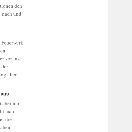
ationen den
se nach und
s Feuerwerk
nen
er vor fast
 der
ung aller
 aus
i aber nur
eht man
er die
haben.