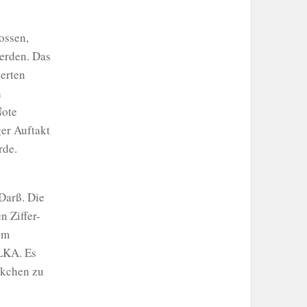
ossen,
werden. Das
ierten
h
Note
ger Auftakt
rde.
Darß. Die
n Ziffer-
om
LKA. Es
ckchen zu