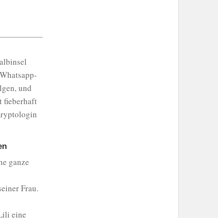
albinsel
r Whatsapp-
lgen, und
 fieberhaft
Kryptologin
en
ine ganze
einer Frau.
ili eine