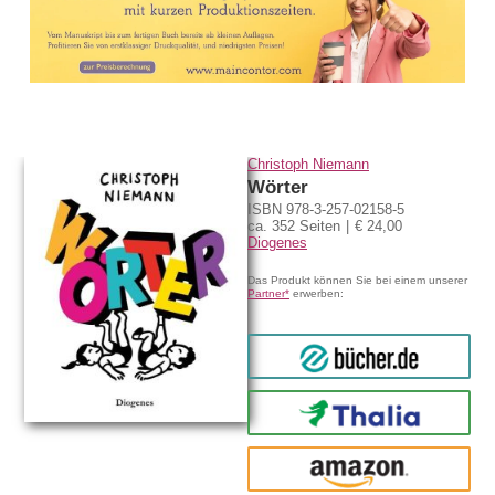
Christoph Niemann
Wörter
ISBN 978-3-257-02158-5
ca. 352 Seiten
€ 24,00
Diogenes
Das Produkt können Sie bei einem unserer
Partner*
erwerben:
bücher.de
Thalia
amazon