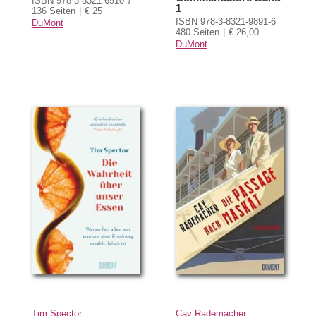
ISBN 978-3-8321-6910-7
1
136 Seiten
€ 25
ISBN 978-3-8321-9891-6
DuMont
480 Seiten
€ 26,00
DuMont
Tim Spector
Cay Rademacher