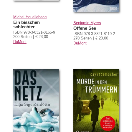
Michel Houellebecq
Ein bisschen
Benjamin Myers
schlechter
Offene See
ISBN 978-3-8321-8165-9
ISBN 978-3-8321-8119-2
200 Seiten
€ 23,00
270 Seiten
€ 20,00
DuMont
DuMont