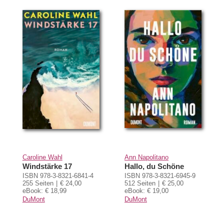
Caroline Wahl
Ann Napolitano
Windstärke 17
Hallo, du Schöne
ISBN 978-3-8321-6841-4
ISBN 978-3-8321-6945-9
255 Seiten
€ 24,00
512 Seiten
€ 25,00
eBook: € 18,99
eBook: € 19,00
DuMont
DuMont