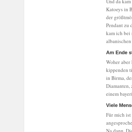
Und da kam m
Katoeys in B
der größtmög
Pendant zu 
kam ich bei
albanischen
Am Ende st
Woher aber k
kippenden ti
in Birma, de
Diamanten, z
einem bayer
Viele Mens
Für mich ist
angesproche
Na dann. Die