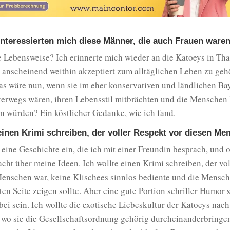
interessierten mich diese Männer, die auch Frauen waren
 Lebensweise? Ich erinnerte mich wieder an die Katoeys in Tha
t anscheinend weithin akzeptiert zum alltäglichen Leben zu geh
as wäre nun, wenn sie im eher konservativen und ländlichen Ba
terwegs wären, ihren Lebensstil mitbrächten und die Menschen 
n würden? Ein köstlicher Gedanke, wie ich fand.
 einen Krimi schreiben, der voller Respekt vor diesen Me
d eine Geschichte ein, die ich mit einer Freundin besprach, und 
acht über meine Ideen. Ich wollte einen Krimi schreiben, der vo
Menschen war, keine Klischees sinnlos bediente und die Mensch
en Seite zeigen sollte. Aber eine gute Portion schriller Humor s
bei sein. Ich wollte die exotische Liebeskultur der Katoeys nac
 wo sie die Gesellschaftsordnung gehörig durcheinanderbringen