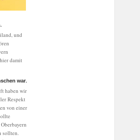
.
iland, und
ören
yern
hier damit
nschen war.
oft haben wir
ller Respekt
en von einer
ollte
h Oberbayern
 sollten.