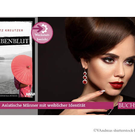
©VAndreas shutterstock