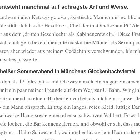
entsteht manchmal auf schrägste Art und Weise.
gendwann über Katoeys gelesen, asiatische Männer mit weiblich
dentität. Ich las die Headline: „Chef der thailändischen P.C Air 
r aus dem ‚dritten Geschlecht‘ als Kabinencrew ein.“ Diese Fra
 sich auch gern bezeichnen, die maskuline Männer als Sexualpar
aren aber wieder aus meinem Gedächtnis verschwunden, bis mi
isches passierte.
 heißer Sommerabend in Münchens Glockenbachviertel.
 damals 12 Jahre alt − und ich waren nach einem gemeinsamen
mit ein paar meiner Freunde auf dem Weg zur U-Bahn. Wir gi
hts ahnend an einem Barbetrieb vorbei, als mich ein − ja wer d
− ein Mann ansprach. Er trug ein langes, rotes Kleid, luftige 
schwarze Haare sowie einen ebenso schwarzen Vollbart. Er woll
wie locken, die Bar kennenzulernen, und obwohl er sah, dass m
agte er: „Hallo Schwester!“, während er lasziv sein Haar in der 