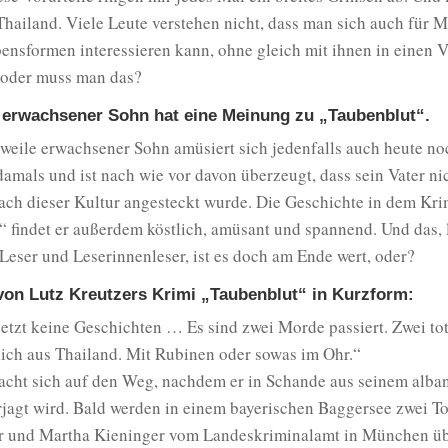
Thailand. Viele Leute verstehen nicht, dass man sich auch für 
ensformen interessieren kann, ohne gleich mit ihnen in einen V
, oder muss man das?
erwachsener Sohn hat eine Meinung zu „Taubenblut“.
weile erwachsener Sohn amüsiert sich jedenfalls auch heute no
damals und ist nach wie vor davon überzeugt, dass sein Vater ni
ach dieser Kultur angesteckt wurde. Die Geschichte in dem Kr
 findet er außerdem köstlich, amüsant und spannend. Und das, 
Leser und Leserinnenleser, ist es doch am Ende wert, oder?
 von Lutz Kreutzers Krimi „Taubenblut“ in Kurzform:
 jetzt keine Geschichten … Es sind zwei Morde passiert. Zwei t
ich aus Thailand. Mit Rubinen oder sowas im Ohr.“
cht sich auf den Weg, nachdem er in Schande aus seinem alba
jagt wird. Bald werden in einem bayerischen Baggersee zwei To
er und Martha Kieninger vom Landeskriminalamt in München 