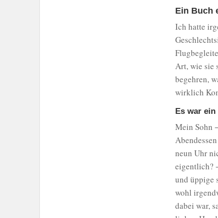
Ein Buch 
Ich hatte ir
Geschlechtsi
Flugbegleite
Art, wie sie
begehren, w
wirklich Kom
Es war ein
Mein Sohn −
Abendessen 
neun Uhr nic
eigentlich? 
und üppige 
wohl irgend
dabei war, s