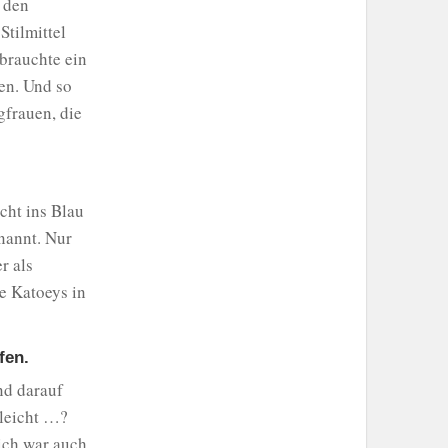
 den
tilmittel
brauchte ein
en. Und so
frauen, die
cht ins Blau
nannt. Nur
r als
e Katoeys in
fen.
nd darauf
lleicht …?
 ich war auch