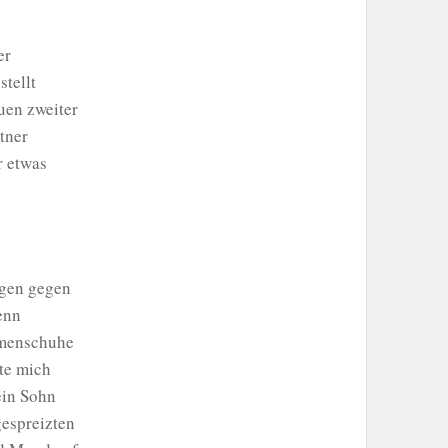
er
stellt
uen zweiter
tner
r etwas
ngen gegen
enn
Damenschuhe
te mich
ein Sohn
gespreizten