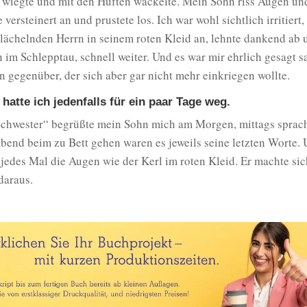
 wiegte und mit den Hüften wackelte. Mein Sohn riss Augen un
versteinert an und prustete los. Ich war wohl sichtlich irritiert,
ächelnden Herrn in seinem roten Kleid an, lehnte dankend ab u
im Schlepptau, schnell weiter. Und es war mir ehrlich gesagt s
gegenüber, der sich aber gar nicht mehr einkriegen wollte.
hatte ich jedenfalls für ein paar Tage weg.
Schwester“ begrüßte mein Sohn mich am Morgen, mittags sprach
end beim zu Bett gehen waren es jeweils seine letzten Worte. 
 jedes Mal die Augen wie der Kerl im roten Kleid. Er machte sic
daraus.