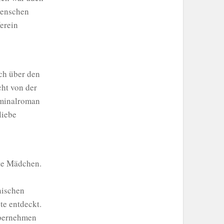
Menschen
erein
ch über den
cht von der
iminalroman
liebe
ote Mädchen.
nischen
te entdeckt.
übernehmen