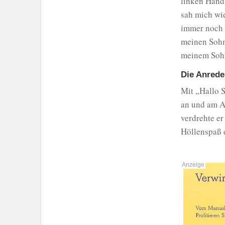
linken Hand
sah mich wie 
immer noch l
meinen Sohn 
meinem Sohn 
Die Anrede 
Mit „Hallo 
an und am Ab
verdrehte er
Höllenspaß 