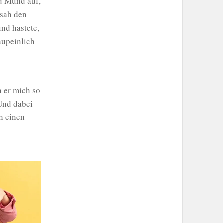
d Mund auf,
 sah den
nd hastete,
aupeinlich
 er mich so
Und dabei
h einen