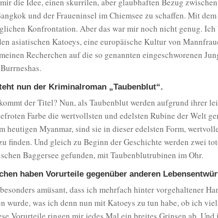
ir die Idee, einen skurrilen, aber glaubhaften Bezug zwischen
angkok und der Fraueninsel im Chiemsee zu schaffen. Mit dem S
lichen Konfrontation. Aber das war mir noch nicht genug. Ich 
den asiatischen Katoeys, eine europäische Kultur von Mannfrau
 meinen Recherchen auf die so genannten eingeschworenen Jung
 Burrneshas.
eht nun der Kriminalroman „Taubenblut“.
ommt der Titel? Nun, als Taubenblut werden aufgrund ihrer lei
efroten Farbe die wertvollsten und edelsten Rubine der Welt ge
m heutigen Myanmar, sind sie in dieser edelsten Form, wertvolle
u finden. Und gleich zu Beginn der Geschichte werden zwei tot
ischen Baggersee gefunden, mit Taubenblutrubinen im Ohr.
chen haben Vorurteile gegenüber anderen Lebensentwür
 besonders amüsant, dass ich mehrfach hinter vorgehaltener Ha
n wurde, was ich denn nun mit Katoeys zu tun habe, ob ich vie
se Vorurteile ringen mir jedes Mal ein breites Grinsen ab. Und