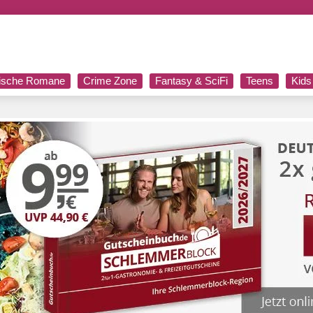
rische Romane
Crime Zone
Fantasy & SciFi
Teens
Kids