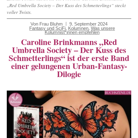
„Red Umbrella Society – Der Kuss des Schmetterlings“ steckt
voller Twists.
Von
Frau Bluhm
9. September 2024
Fantasy und SciFi
,
Kolumnen
,
Was unsere
Kolumnist*innen empfehlen
Caroline Brinkmanns „Red
Umbrella Society – Der Kuss des
Schmetterlings“ ist der erste Band
einer gelungenen Urban-Fantasy-
Dilogie