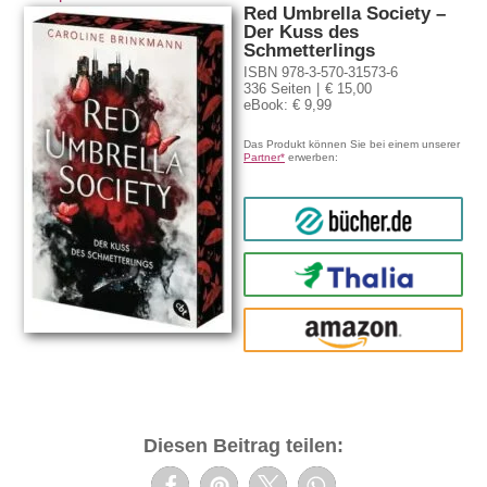
Red Umbrella Society –
Der Kuss des
Schmetterlings
ISBN 978-3-570-31573-6
336 Seiten
€ 15,00
eBook: € 9,99
Das Produkt können Sie bei einem unserer
Partner*
erwerben:
bücher.de
Thalia
amazon
Diesen Beitrag teilen: