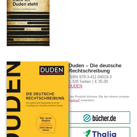
Duden – Die deutsche
Rechtschreibung
ISBN 978-3-411-04019-3
1.328 Seiten
€ 35,00
DUDEN
Das Produkt können Sie bei einem unserer
Partner*
erwerben:
bücher.de
Thalia