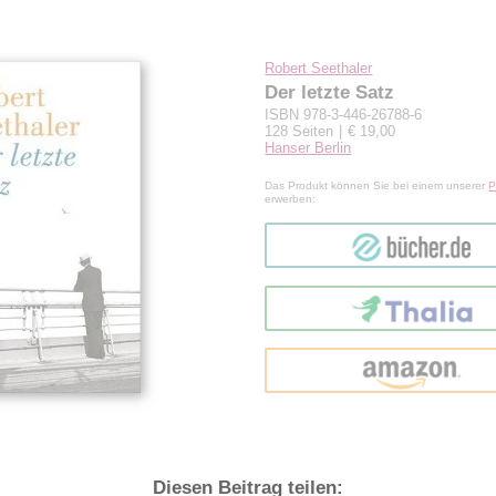
Robert Seethaler
Der letzte Satz
ISBN 978-3-446-26788-6
128 Seiten
€ 19,00
Hanser Berlin
Das Produkt können Sie bei einem unserer
P
erwerben:
bücher.de
Thalia
amazon
Diesen Beitrag teilen: