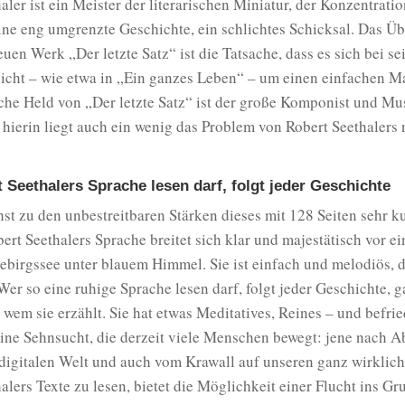
aler ist ein Meister der literarischen Miniatur, der Konzentrati
ine eng umgrenzte Geschichte, ein schlichtes Schicksal. Das Ü
uen Werk „Der letzte Satz“ ist die Tatsache, dass es sich bei se
nicht – wie etwa in „Ein ganzes Leben“ – um einen einfachen M
sche Held von „Der letzte Satz“ ist der große Komponist und Mu
hierin liegt auch ein wenig das Problem von Robert Seethalers
 Seethalers Sprache lesen darf, folgt jeder Geschichte
t zu den unbestreitbaren Stärken dieses mit 128 Seiten sehr k
rt Seethalers Sprache breitet sich klar und majestätisch vor e
ebirgssee unter blauem Himmel. Sie ist einfach und melodiös, 
Wer so eine ruhige Sprache lesen darf, folgt jeder Geschichte, g
wem sie erzählt. Sie hat etwas Meditatives, Reines – und befrie
eine Sehnsucht, die derzeit viele Menschen bewegt: jene nach 
digitalen Welt und auch vom Krawall auf unseren ganz wirklich
alers Texte zu lesen, bietet die Möglichkeit einer Flucht ins Gr