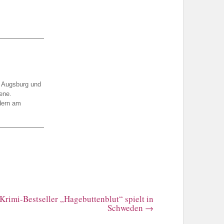
d Augsburg und
ene.
dern am
Krimi-Bestseller „Hagebuttenblut“ spielt in
Schweden
→