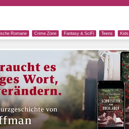
rische Romane
Crime Zone
Fantasy & SciFi
Teens
Kids