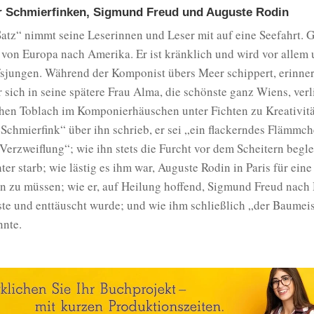
 Schmierfinken, Sigmund Freud und Auguste Rodin
Satz“ nimmt seine Leserinnen und Leser mit auf eine Seefahrt. 
 von Europa nach Amerika. Er ist kränklich und wird vor allem
sjungen. Während der Komponist übers Meer schippert, erinnert
r sich in seine spätere Frau Alma, die schönste ganz Wiens, verl
chen Toblach im Komponierhäuschen unter Fichten zu Kreativitä
Schmierfink“ über ihn schrieb, er sei „ein flackerndes Flämmc
Verzweiflung“; wie ihn stets die Furcht vor dem Scheitern begle
ter starb; wie lästig es ihm war, Auguste Rodin in Paris für eine
en zu müssen; wie er, auf Heilung hoffend, Sigmund Freud nach
ste und enttäuscht wurde; und wie ihm schließlich „der Baumeis
nnte.