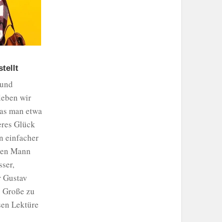
tellt
 und
leben wir
das man etwa
eres Glück
n einfacher
chen Mann
ser,
r Gustav
s Große zu
ssen Lektüre