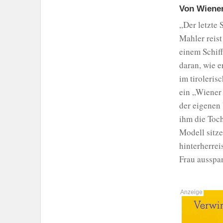
Von Wiener
„Der letzte 
Mahler reist
einem Schiff
daran, wie e
im tiroleris
ein „Wiener 
der eigenen 
ihm die Toch
Modell sitz
hinterherrei
Frau ausspa