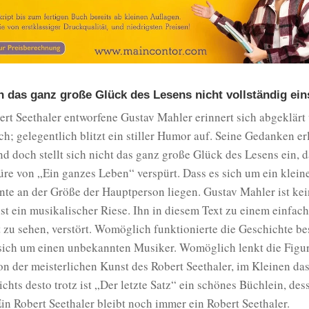
 das ganz große Glück des Lesens nicht vollständig eins
rt Seethaler entworfene Gustav Mahler erinnert sich abgeklärt
h; gelegentlich blitzt ein stiller Humor auf. Seine Gedanken er
nd doch stellt sich nicht das ganz große Glück des Lesens ein, 
üre von „Ein ganzes Leben“ verspürt. Dass es sich um ein klein
nte an der Größe der Hauptperson liegen. Gustav Mahler ist kei
 ist ein musikalischer Riese. Ihn in diesem Text zu einem einfa
zu sehen, verstört. Womöglich funktionierte die Geschichte bes
 sich um einen unbekannten Musiker. Womöglich lenkt die Figu
n der meisterlichen Kunst des Robert Seethaler, im Kleinen da
ichts desto trotz ist „Der letzte Satz“ ein schönes Büchlein, de
Ein Robert Seethaler bleibt noch immer ein Robert Seethaler.