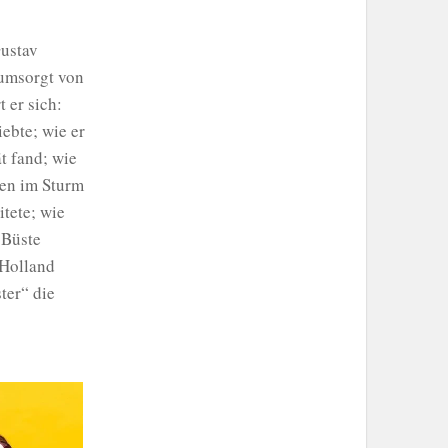
Gustav
 umsorgt von
 er sich:
iebte; wie er
t fand; wie
hen im Sturm
itete; wie
 Büste
 Holland
ter“ die