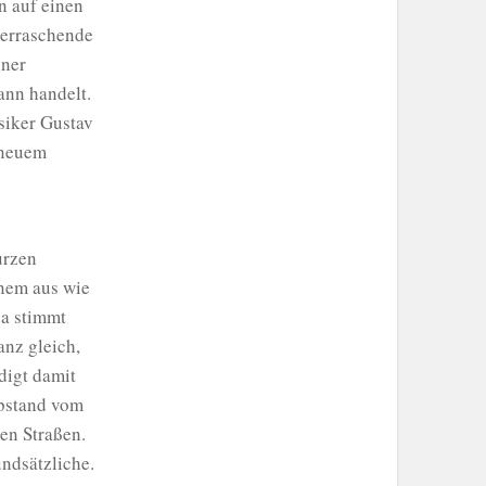
on auf einen
berraschende
iner
ann handelt.
siker Gustav
 neuem
urzen
inem aus wie
da stimmt
anz gleich,
digt damit
Abstand vom
en Straßen.
undsätzliche.