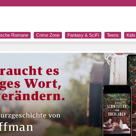
rische Romane
Crime Zone
Fantasy & SciFi
Teens
Kids