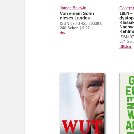
James Baldwin
George 
Von einem Sohn
1984 –
dieses Landes
dystop
Klassi
ISBN 978-3-423-29009-8
Nachwo
240 Seiten
€ 22
Kehlm
dtv
ISBN 97
384 Sei
Ullstein