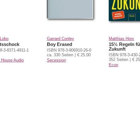
Lobo
Garrard Conley
Matthias Horx
ätsschock
Boy Erased
15½ Regeln fü
Zukunft
8-3-8371-4911-1
ISBN 978-3-906910-26-0
ca. 330 Seiten
€ 25,00
ISBN 978-3-430-
352 Seiten
€ 25
House Audio
Secession
Econ