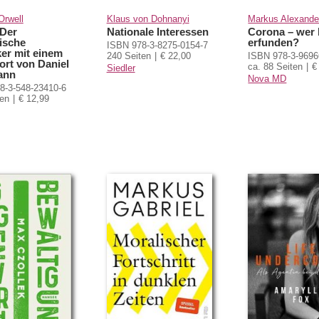
Orwell
Klaus von Dohnanyi
Markus Alexande
 Der
Nationale Interessen
Corona – wer 
ische
erfunden?
ISBN 978-3-8275-0154-7
ker mit einem
240 Seiten
€ 22,00
ISBN 978-3-9696
rt von Daniel
ca. 88 Seiten
€
Siedler
ann
Nova MD
8-3-548-23410-6
ten
€ 12,99