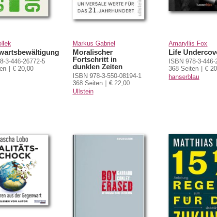
llek
Markus Gabriel
Amaryllis Fox
artsbewältigung
Moralischer
Life Undercov
Fortschritt in
8-3-446-26772-5
ISBN 978-3-446-
dunklen Zeiten
ten
€ 20,00
368 Seiten
€ 20
ISBN 978-3-550-08194-1
hanserblau
368 Seiten
€ 22,00
Ullstein