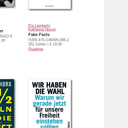
Pia Lamberty
Katharina Nocun
er
Fake Facts
26422-9
ISBN 978-3-86995-095-2
,00
352 Seiten
€ 19,90
Quadriga