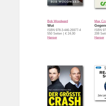
Bob Woodward
Max Czo
Wut
Gegenw
ISBN 978-3-446-26977-4
ISBN 97
550 Seiten
€ 24,00
208 Sei
Hanser
Hanser