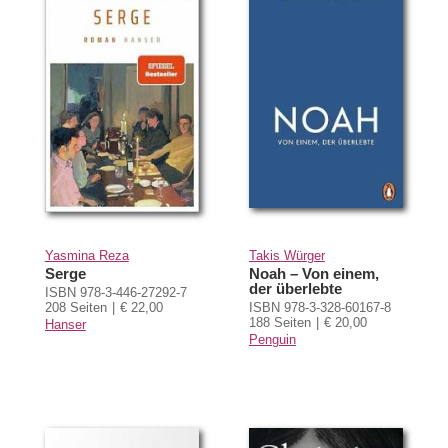
Yasmina Reza
Takis Würger
Serge
Noah – Von einem,
der überlebte
ISBN 978-3-446-27292-7
208 Seiten
€ 22,00
ISBN 978-3-328-60167-8
188 Seiten
€ 20,00
Hanser
Penguin