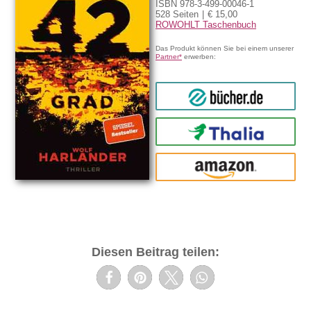
ISBN 978-3-499-00046-1
528 Seiten
€ 15,00
ROWOHLT Taschenbuch
Das Produkt können Sie bei einem unserer
Partner*
erwerben:
bücher.de
Thalia
amazon
Diesen Beitrag teilen: