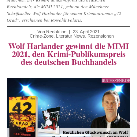
Buchhandels, die MIMI 2021, geht an den Münchner
Schriftsteller Wolf Harlander für seinen Kriminalroman „42
Grad“, erschienen bei Rowohlt Polaris.
Von
Redaktion
23. April 2021
Crime-Zone
,
Literatur News
,
Rezensionen
Wolf Harlander gewinnt die MIMI
2021, den Krimi-Publikumspreis
des deutschen Buchhandels