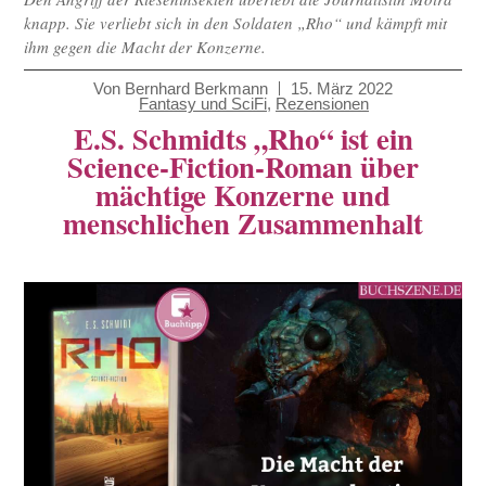
knapp. Sie verliebt sich in den Soldaten „Rho“ und kämpft mit
ihm gegen die Macht der Konzerne.
Von
Bernhard Berkmann
15. März 2022
Fantasy und SciFi
,
Rezensionen
E.S. Schmidts „Rho“ ist ein
Science-Fiction-Roman über
mächtige Konzerne und
menschlichen Zusammenhalt