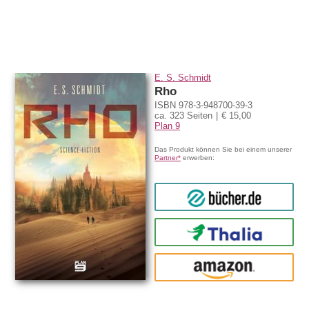
E. S. Schmidt
Rho
ISBN 978-3-948700-39-3
ca. 323 Seiten
€ 15,00
Plan 9
Das Produkt können Sie bei einem unserer
Partner*
erwerben:
bücher.de
Thalia
amazon