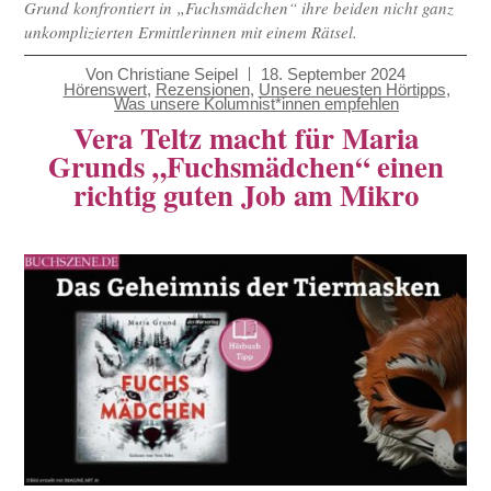
Grund konfrontiert in „Fuchsmädchen“ ihre beiden nicht ganz
unkomplizierten Ermittlerinnen mit einem Rätsel.
Von
Christiane Seipel
18. September 2024
Hörenswert
,
Rezensionen
,
Unsere neuesten Hörtipps
,
Was unsere Kolumnist*innen empfehlen
Vera Teltz macht für Maria
Grunds „Fuchsmädchen“ einen
richtig guten Job am Mikro