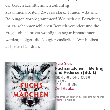
die beiden Ermittlerinnen zukünftig
zusammenarbeiten. Zwei so starke Frauen – da sind
Reibungen vorprogrammiert! Wie sich die Beziehung
im zwischenmenschlichen Bereich verändert und die
Frage, ob sie privat womöglich sogar Freundinnen
werden, steigert die Neugier zusätzlich. Wir bleiben
auf jeden Fall dran.
Hörprobe
Maria Grund
Fuchsmädchen – Berling
und Pedersen (Bd. 1)
ISBN 978-3-8445-4389-6
€ 21,95
10 Std., 11 Min
Der Hörverlag
Das Produkt können Sie bei einem unserer
Partner*
erwerben: