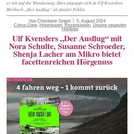
er mit auf die Wanderung. Dies entpuppt sich in Ulf Kvenslers
Hörbuch „Der Ausflug“ als fataler Fehler.
Von
Christiane Seipel
5. August 2024
Crime-Zone
,
Hörenswert
,
Rezensionen
,
Unsere neuesten
Hörtipps
Ulf Kvenslers „Der Ausflug“ mit
Nora Schulte, Susanne Schroeder,
Shenja Lacher am Mikro bietet
facettenreichen Hörgenuss