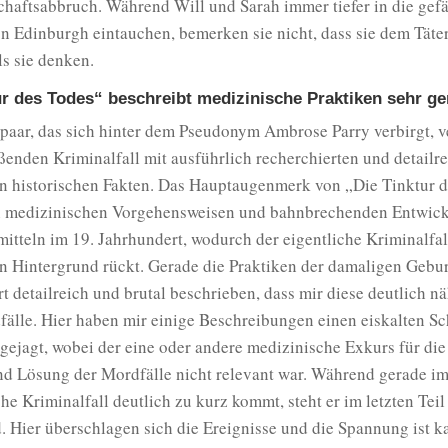
haftsabbruch. Während Will und Sarah immer tiefer in die gefä
n Edinburgh eintauchen, bemerken sie nicht, dass sie dem Täter
ls sie denken.
ur des Todes“ beschreibt medizinische Praktiken sehr g
paar, das sich hinter dem Pseudonym Ambrose Parry verbirgt, v
ßenden Kriminalfall mit ausführlich recherchierten und detailr
en historischen Fakten. Das Hauptaugenmerk von „Die Tinktur 
en medizinischen Vorgehensweisen und bahnbrechenden Entwic
itteln im 19. Jahrhundert, wodurch der eigentliche Kriminalfa
n Hintergrund rückt. Gerade die Praktiken der damaligen Gebur
t detailreich und brutal beschrieben, dass mir diese deutlich n
fälle. Hier haben mir einige Beschreibungen einen eiskalten S
ejagt, wobei der eine oder andere medizinische Exkurs für die
d Lösung der Mordfälle nicht relevant war. Während gerade im 
che Kriminalfall deutlich zu kurz kommt, steht er im letzten Tei
. Hier überschlagen sich die Ereignisse und die Spannung ist 