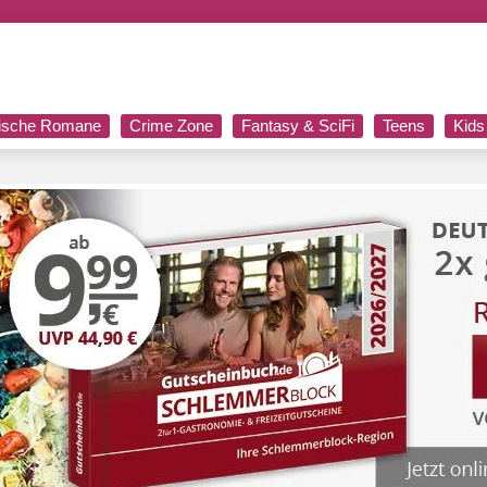
rische Romane
Crime Zone
Fantasy & SciFi
Teens
Kids