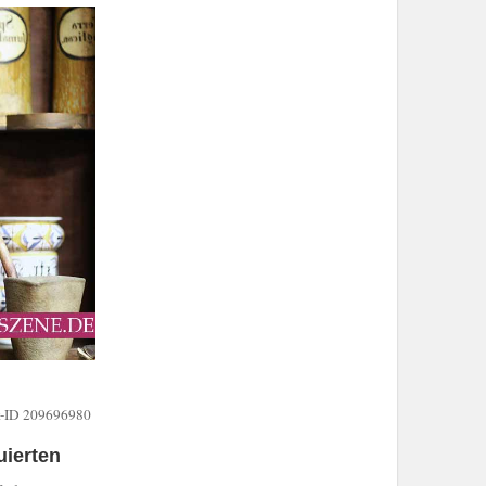
k-ID 209696980
uierten