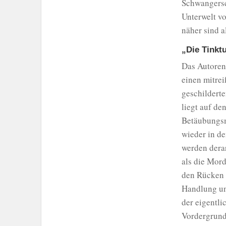
Schwangersc
Unterwelt vo
näher sind a
„Die Tinkt
Das Autoren
einen mitrei
geschildert
liegt auf d
Betäubungsm
wieder in de
werden derar
als die Mord
den Rücken g
Handlung un
der eigentli
Vordergrund