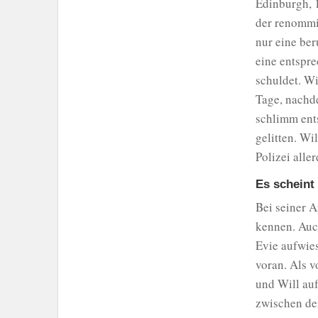
Edinburgh, 1
der renommie
nur eine ber
eine entspre
schuldet. Wi
Tage, nachde
schlimm ents
gelitten. Wil
Polizei alle
Es scheint
Bei seiner A
kennen. Auc
Evie aufwies
voran. Als v
und Will auf
zwischen de