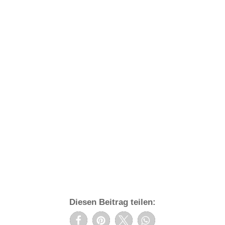
Ambrose Parry
Die Tinktur des Todes
ISBN 978-3-86612-472-1
464 Seiten
€ 16,99
Pendo
Das Produkt können Sie bei einem unserer
P
erwerben:
bücher.de
Thalia
amazon
Diesen Beitrag teilen: