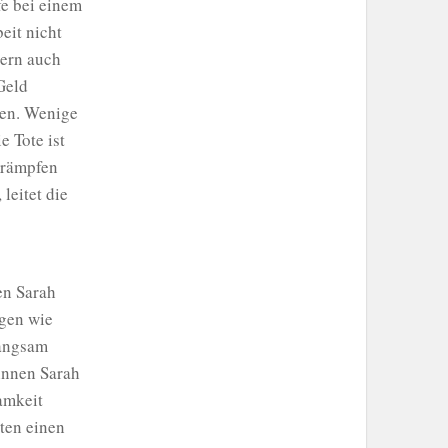
fe bei einem
eit nicht
dern auch
Geld
hen. Wenige
e Tote ist
 Krämpfen
 leitet die
en Sarah
ngen wie
langsam
innen Sarah
amkeit
ten einen