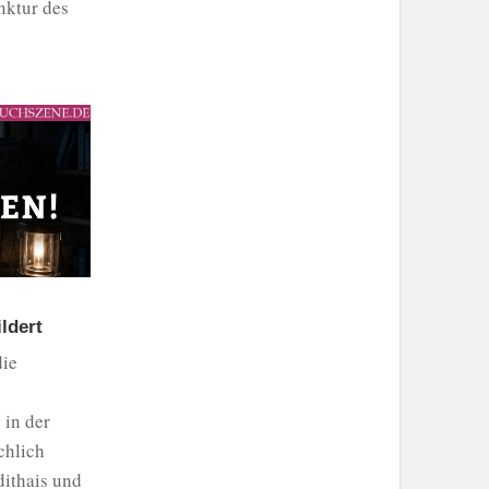
nktur des
ldert
die
 in der
chlich
dithais und