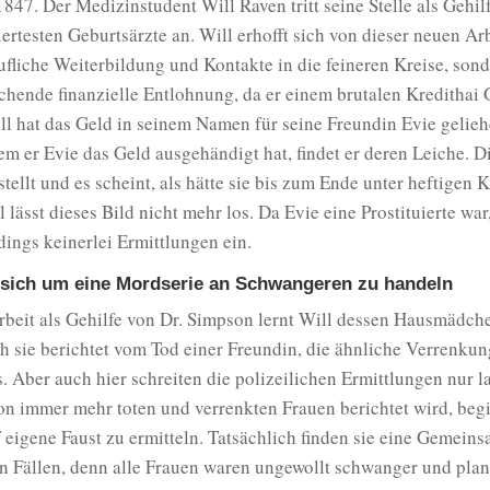
847. Der Medizinstudent Will Raven tritt seine Stelle als Gehil
rtesten Geburtsärzte an. Will erhofft sich von dieser neuen Arb
ufliche Weiterbildung und Kontakte in die feineren Kreise, son
chende finanzielle Entlohnung, da er einem brutalen Kredithai 
ll hat das Geld in seinem Namen für seine Freundin Evie gelie
m er Evie das Geld ausgehändigt hat, findet er deren Leiche. Di
tellt und es scheint, als hätte sie bis zum Ende unter heftigen
l lässt dieses Bild nicht mehr los. Da Evie eine Prostituierte war,
rdings keinerlei Ermittlungen ein.
 sich um eine Mordserie an Schwangeren zu handeln
rbeit als Gehilfe von Dr. Simpson lernt Will dessen Hausmädch
h sie berichtet vom Tod einer Freundin, die ähnliche Verrenku
. Aber auch hier schreiten die polizeilichen Ermittlungen nur 
on immer mehr toten und verrenkten Frauen berichtet wird, beg
 eigene Faust zu ermitteln. Tatsächlich finden sie eine Gemeins
n Fällen, denn alle Frauen waren ungewollt schwanger und plan