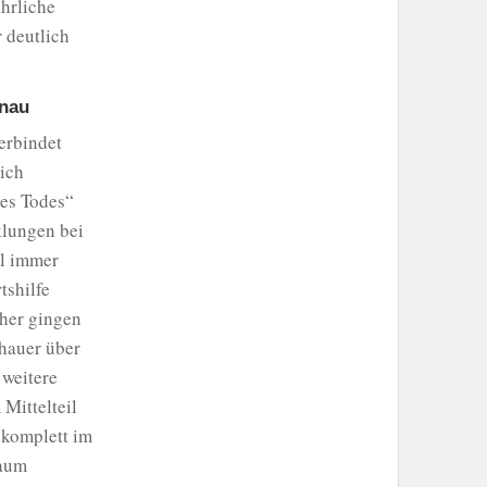
hrliche
 deutlich
enau
erbindet
eich
des Todes“
klungen bei
ll immer
tshilfe
äher gingen
chauer über
 weitere
Mittelteil
l komplett im
kaum