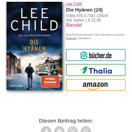
Lee Child
Die Hyänen (24)
ISBN 978-3-7341-1250-8
416 Seiten
€ 22,00
Blanvalet
Das Produkt können Sie bei einem unserer
Partner*
erwerben:
bücher.de
Thalia
amazon
Diesen Beitrag teilen: