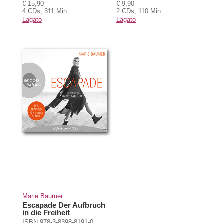
€ 15,90
€ 9,90
4 CDs, 311 Min
2 CDs, 110 Min
Lagato
Lagato
Marie Bäumer
Escapade Der Aufbruch
in die Freiheit
ISBN 978-3-8398-8191-0