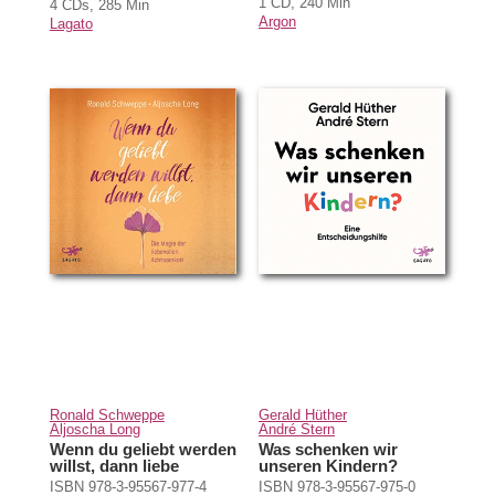
1 CD, 240 Min
4 CDs, 285 Min
Argon
Lagato
Ronald Schweppe
Gerald Hüther
Aljoscha Long
André Stern
Wenn du geliebt werden
Was schenken wir
willst, dann liebe
unseren Kindern?
ISBN 978-3-95567-977-4
ISBN 978-3-95567-975-0