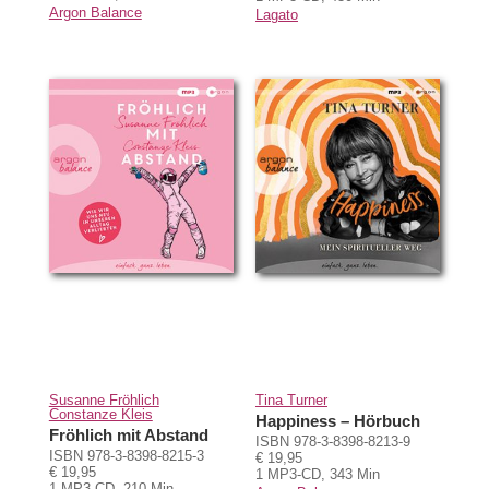
Argon Balance
Lagato
Susanne Fröhlich
Tina Turner
Constanze Kleis
Happiness – Hörbuch
Fröhlich mit Abstand
ISBN 978-3-8398-8213-9
ISBN 978-3-8398-8215-3
€ 19,95
€ 19,95
1 MP3-CD, 343 Min
1 MP3-CD, 210 Min