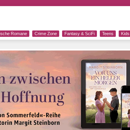
rische Romane
Crime Zone
Fantasy & SciFi
Teens
Kids