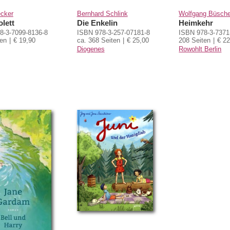
ecker
Bernhard Schlink
Wolfgang Büsche
olett
Die Enkelin
Heimkehr
8-3-7099-8136-8
ISBN 978-3-257-07181-8
ISBN 978-3-7371
ten
€ 19,90
ca. 368 Seiten
€ 25,00
208 Seiten
€ 22
Diogenes
Rowohlt Berlin