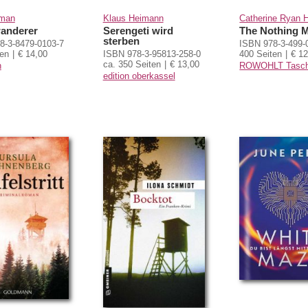
iman
Klaus Heimann
Catherine Ryan 
anderer
Serengeti wird
The Nothing 
sterben
8-3-8479-0103-7
ISBN 978-3-499-
ten
€ 14,00
ISBN 978-3-95813-258-0
400 Seiten
€ 12
ca. 350 Seiten
€ 13,00
n
ROWOHLT Tasch
edition oberkassel