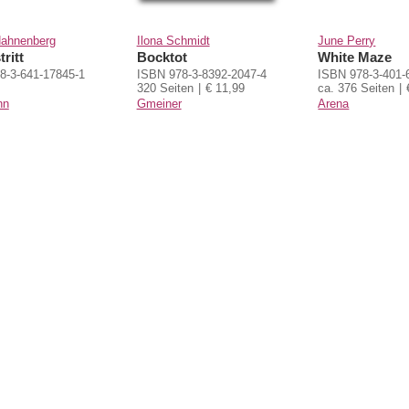
Hahnenberg
Ilona Schmidt
June Perry
tritt
Bocktot
White Maze
8-3-641-17845-1
ISBN 978-3-8392-2047-4
ISBN 978-3-401-
320 Seiten
€ 11,99
ca. 376 Seiten
nn
Gmeiner
Arena