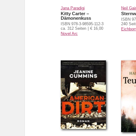
Jana Paradigi
Neil Ga
Kitty Carter –
Sternw
Dämonenkuss
ISBN 97
ISBN 978-3-98595-112-3
240 Sei
ca. 312 Seiten
€ 16,00
Eichbor
Novel Arc