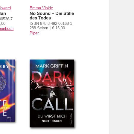
Howard
Emma Viskic
Man
No Sound – Die Stille
des Todes
00536-7
,00
ISBN 978-3-492-06168-1
288 Seiten
€ 15,00
enbuch
Piper