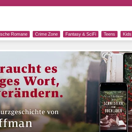
rische Romane
Crime Zone
Fantasy & SciFi
Teens
Kids