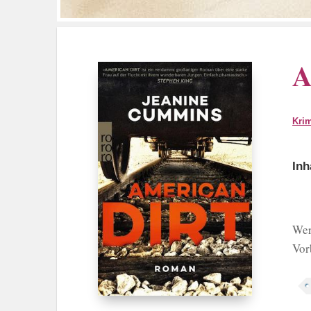
A
Krim
Inh
Wer
Vor