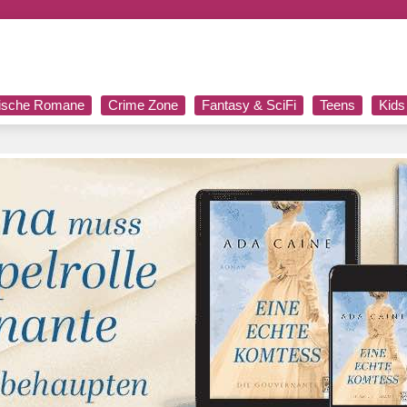
rische Romane
Crime Zone
Fantasy & SciFi
Teens
Kids