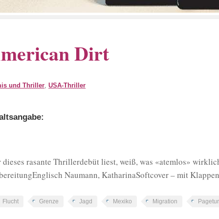
merican Dirt
is und Thriller
,
USA-Thriller
altsangabe:
 dieses rasante Thrillerdebüt liest, weiß, was «atemlos» wirkl
bereitungEnglisch Naumann, KatharinaSoftcover – mit Klappe
Flucht
Grenze
Jagd
Mexiko
Migration
Pagetur