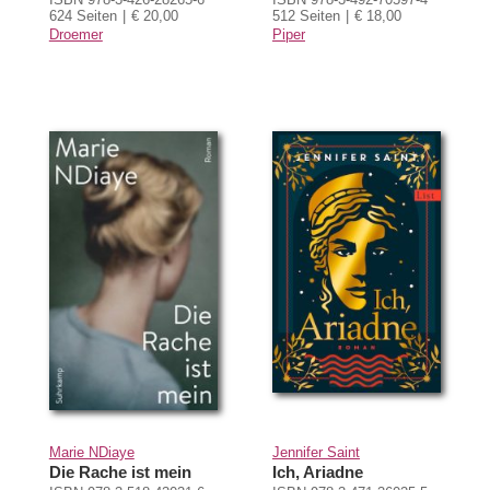
624 Seiten
€ 20,00
512 Seiten
€ 18,00
Droemer
Piper
Marie NDiaye
Jennifer Saint
Die Rache ist mein
Ich, Ariadne