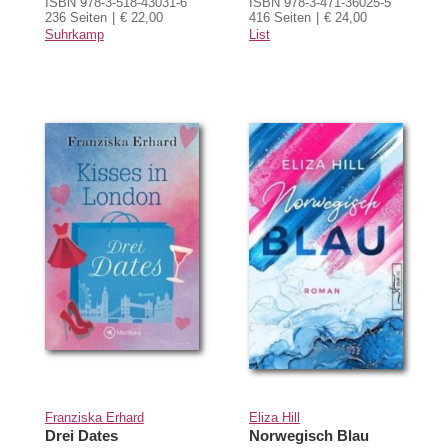
ISBN 978-3-518-43031-6
ISBN 978-3-471-36025-5
236 Seiten
€ 22,00
416 Seiten
€ 24,00
Suhrkamp
List
Franziska Erhard
Eliza Hill
Drei Dates
Norwegisch Blau