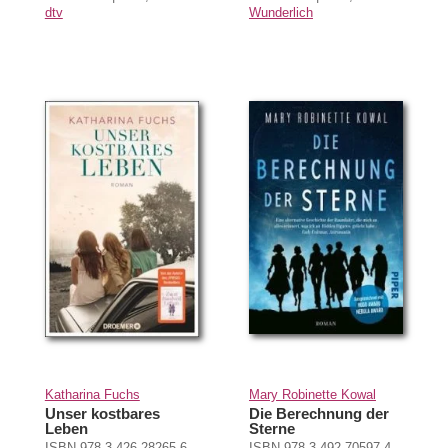
dtv
Wunderlich
Katharina Fuchs
Mary Robinette Kowal
Unser kostbares
Die Berechnung der
Leben
Sterne
ISBN 978-3-426-28265-6
ISBN 978-3-492-70597-4