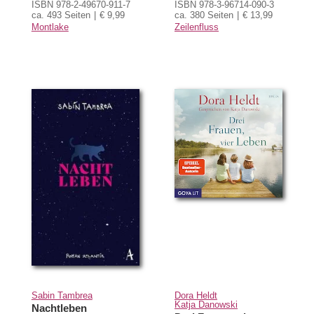
ISBN 978-2-49670-911-7
ISBN 978-3-96714-090-3
ca. 493 Seiten
€ 9,99
ca. 380 Seiten
€ 13,99
Montlake
Zeilenfluss
Sabin Tambrea
Dora Heldt
Katja Danowski
Nachtleben