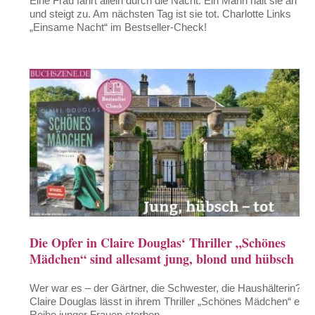
Eine Frau fährt allein durch die Nacht. Ein Mann hält sie an
und steigt zu. Am nächsten Tag ist sie tot. Charlotte Links
„Einsame Nacht“ im Bestseller-Check!
Die Opfer in Claire Douglas‘ Thriller „Schönes
Mädchen“ sind allesamt jung, blond und hübsch
Wer war es – der Gärtner, die Schwester, die Haushälterin?
Claire Douglas lässt in ihrem Thriller „Schönes Mädchen“ eine
Reihe junger Frauen sterben.