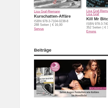
Lisa Graf-Riem
Lisa Graf-Riemann
Lisa Graf
Kurschatten-Affäre
Kill Mr Bit
ISBN 978-3-7104-0238-8
ISBN 978-3-74
288 Seiten
€ 16,00
352 Seiten
€ 
Servus
Emons
Beiträge