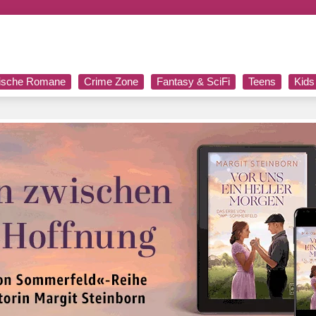
rische Romane
Crime Zone
Fantasy & SciFi
Teens
Kids