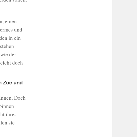
n, einen
 Hermes und
den in ein
 stehen
owie der
leicht doch
en Zoe und
tinnen. Doch
spinnen
ht ihres
len sie