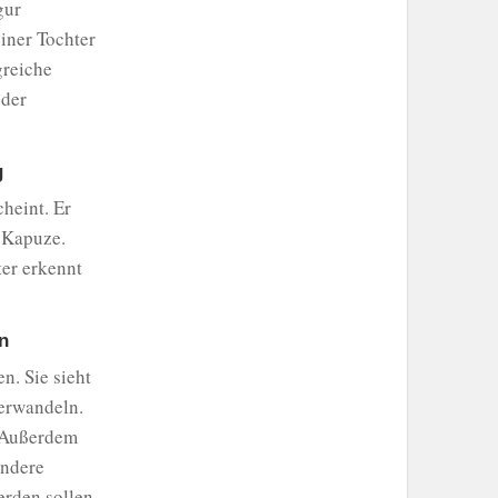
gur
einer Tochter
greiche
 der
g
cheint. Er
r Kapuze.
ter erkennt
n
. Sie sieht
verwandeln.
. Außerdem
andere
erden sollen.