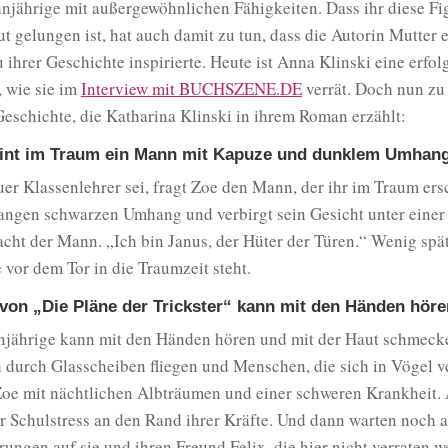
njährige mit außergewöhnlichen Fähigkeiten. Dass ihr diese Fi
t gelungen ist, hat auch damit zu tun, dass die Autorin Mutter 
zu ihrer Geschichte inspirierte. Heute ist Anna Klinski eine erfol
, wie sie im
Interview mit BUCHSZENE.DE
verrät. Doch nun zu
eschichte, die Katharina Klinski in ihrem Roman erzählt:
eint im Traum ein Mann mit Kapuze und dunklem Umhan
uer Klassenlehrer sei, fragt Zoe den Mann, der ihr im Traum ers
langen schwarzen Umhang und verbirgt sein Gesicht unter eine
acht der Mann. „Ich bin Janus, der Hüter der Türen.“ Wenig spä
e vor dem Tor in die Traumzeit steht.
 von „Die Pläne der Trickster“ kann mit den Händen höre
njährige kann mit den Händen hören und mit der Haut schmecken
n durch Glasscheiben fliegen und Menschen, die sich in Vögel 
Zoe mit nächtlichen Albträumen und einer schweren Krankheit
er Schulstress an den Rand ihrer Kräfte. Und dann warten noch 
ungen auf sie und ihren Freund Felix, die hier nicht verraten w