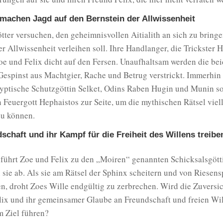
 machen Jagd auf den Bernstein der Allwissenheit
ter versuchen, den geheimnisvollen Aitialith an sich zu bringe
er Allwissenheit verleihen soll. Ihre Handlanger, die Trickster
oe und Felix dicht auf den Fersen. Unaufhaltsam werden die bei
Gespinst aus Machtgier, Rache und Betrug verstrickt. Immerhin
gyptische Schutzgöttin Selket, Odins Raben Hugin und Munin s
 Feuergott Hephaistos zur Seite, um die mythischen Rätsel viel
zu können.
dschaft und ihr Kampf für die Freiheit des Willens treib
 führt Zoe und Felix zu den „Moiren“ genannten Schicksalsgöt
 sie ab. Als sie am Rätsel der Sphinx scheitern und von Riesen
n, droht Zoes Wille endgültig zu zerbrechen. Wird die Zuversic
lix und ihr gemeinsamer Glaube an Freundschaft und freien Wil
 Ziel führen?