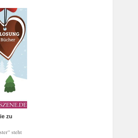
ie zu
ter“ steht