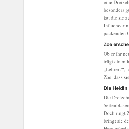
eine Dreizeh
besonders gu
ist, die sie 
Influencerin
packenden G
Zoe ersch
Ob er ihr ne
trägt einen 
„Lehrer?“, l
Zoe, dass si
Die Heldin
Die Dreizeh
Seifenblase
Doch ringt 
bringt sie d
Herausforder