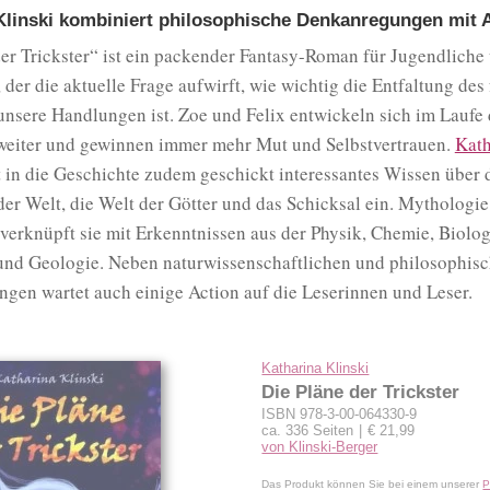
Klinski kombiniert philosophische Denkanregungen mit 
er Trickster“ ist ein packender Fantasy-Roman für Jugendliche
der die aktuelle Frage aufwirft, wie wichtig die Entfaltung des 
unsere Handlungen ist. Zoe und Felix entwickeln sich im Laufe 
weiter und gewinnen immer mehr Mut und Selbstvertrauen.
Kath
 in die Geschichte zudem geschickt interessantes Wissen über 
er Welt, die Welt der Götter und das Schicksal ein. Mythologi
verknüpft sie mit Erkenntnissen aus der Physik, Chemie, Biolog
und Geologie. Neben naturwissenschaftlichen und philosophis
gen wartet auch einige Action auf die Leserinnen und Leser.
Katharina Klinski
Die Pläne der Trickster
ISBN 978-3-00-064330-9
ca. 336 Seiten
€ 21,99
von Klinski-Berger
Das Produkt können Sie bei einem unserer
P