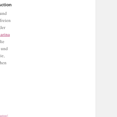
Action
 und
freien
der
arina
die
e und
ie,
chen
artner*