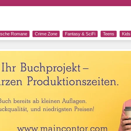
rische Romane
Crime Zone
Fantasy & SciFi
Teens
Kids