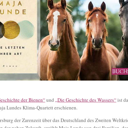
eschichte der Bienen“
und
„Die Geschichte des Wassers“
ist da
ja Lundes Klima-Quartett erschienen.
rsburg der Zarenzeit über das Deutschland des Zweiten Weltkrie
n der nahen Zukunft, erzählt Maja Lunde von drei Familien, de