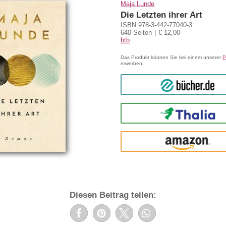
Maja Lunde
Die Letzten ihrer Art
ISBN 978-3-442-77040-3
640 Seiten
€ 12,00
btb
Das Produkt können Sie bei einem unserer
P
erwerben:
bücher.de
Thalia
amazon
Diesen Beitrag teilen: