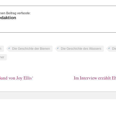
daktion
n
Die Geschichte der Bienen
Die Geschichte des Wassers
Di
her
Band von Joy Ellis‘
Im Interview erzählt E