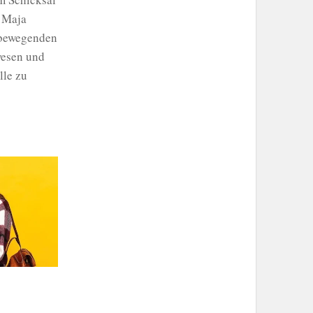
. Maja
n bewegenden
wesen und
lle zu