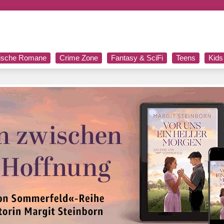
rische Romane
Crime Zone
Fantasy & SciFi
Teens
Kids