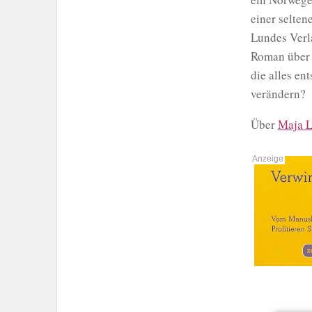
einer selte
Lundes Verl
Roman über 
die alles en
verändern?
Über
Maja L