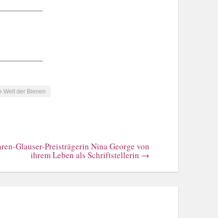
e Welt der Bienen
hren-Glauser-Preisträgerin Nina George von
ihrem Leben als Schriftstellerin
→