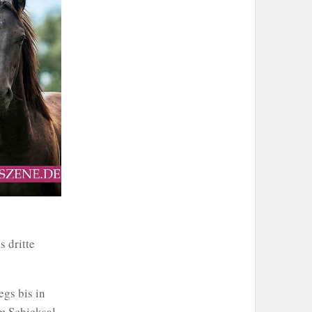
s dritte
gs bis in
m Schicksal