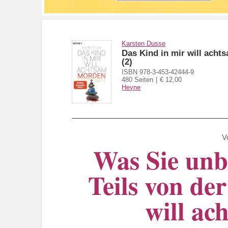
Karsten Dusse
Das Kind in mir will ach
(2)
ISBN 978-3-453-42444-9
480 Seiten
€ 12,00
Heyne
V
Was Sie unb
Teils von de
will ac