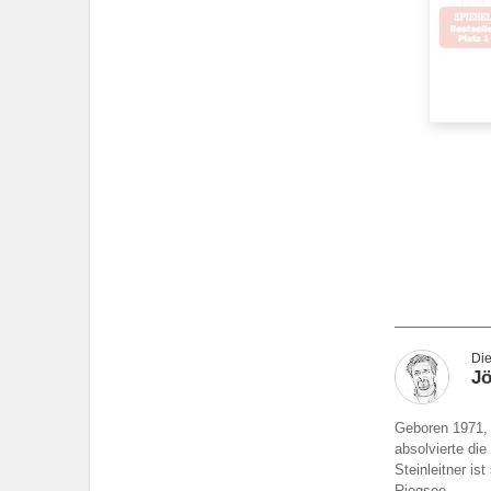
Jö
Geboren 1971, 
absolvierte die
Steinleitner i
Riegsee.