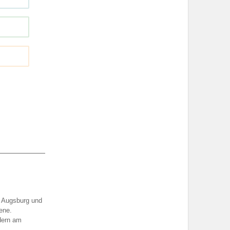
d Augsburg und
ene.
dern am