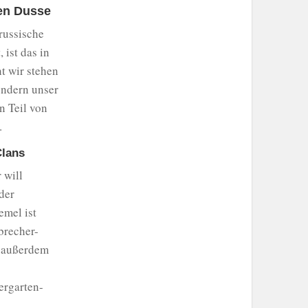
ten Dusse
russische
ist das in
t wir stehen
ondern unser
n Teil von
.
Clans
 will
der
emel ist
brecher-
t außerdem
ergarten-