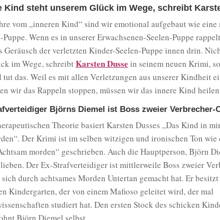
e Kind steht unserem Glück im Wege, schreibt Kars
hre vom „inneren Kind“ sind wir emotional aufgebaut wie eine 
-Puppe. Wenn es in unserer Erwachsenen-Seelen-Puppe rappelt, 
 Geräusch der verletzten Kinder-Seelen-Puppe innen drin. Nich
Karsten Dusse
ck im Wege, schreibt
in seinem neuen Krimi, s
 tut das. Weil es mit allen Verletzungen aus unserer Kindheit ei
len wir das Rappeln stoppen, müssen wir das innere Kind heilen
afverteidiger Björns Diemel ist Boss zweier Verbrecher-
herapeutischen Theorie basiert Karsten Dusses „Das Kind in mir
en“. Der Krimi ist im selben witzigen und ironischen Ton wie 
„Achtsam morden“ geschrieben. Auch die Hauptperson, Björn Di
lieben. Der Ex-Strafverteidiger ist mittlerweile Boss zweier Ver
r sich durch achtsames Morden Untertan gemacht hat. Er besitz
en Kindergarten, der von einem Mafioso geleitet wird, der mal
ssenschaften studiert hat. Den ersten Stock des schicken Kind
ohnt Björn Diemel selbst.