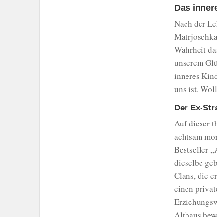
Das inner
Nach der Le
Matrjoschka
Wahrheit das
unserem Glü
inneres Kind
uns ist. Wol
Der Ex-Str
Auf dieser t
achtsam mord
Bestseller 
dieselbe geb
Clans, die e
einen privat
Erziehungswi
Altbaus bew