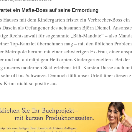
wartet ein Mafia-Boss auf seine Ermordung
s Hauses mit dem Kindergarten fristet ein Verbrecher-Boss ein
s Dasein als Gefangener des achtsamen Björn Diemel. Ansonste
stige Rechtsanwalt für sogenannte „Bäh-Mandate“ – also Mandat
seiner Top-Kanzlei übernehmen mag – mit den üblichen Problem
er Metropole herum: mit einer schwierigen Ex-Frau, einer ansp
er und mit aufmüpfigen Helikopter-Kindergarteneltern. Bei der
g unseres modernen Städterlebens trifft Karsten Dusse auch mi
sehr oft ins Schwarze. Dennoch fällt unser Urteil über diesen 
-Krimi nicht so positiv aus.