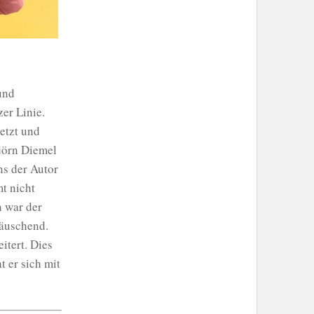
und
er Linie.
etzt und
jörn Diemel
ns der Autor
t nicht
n war der
täuschend.
itert. Dies
t er sich mit