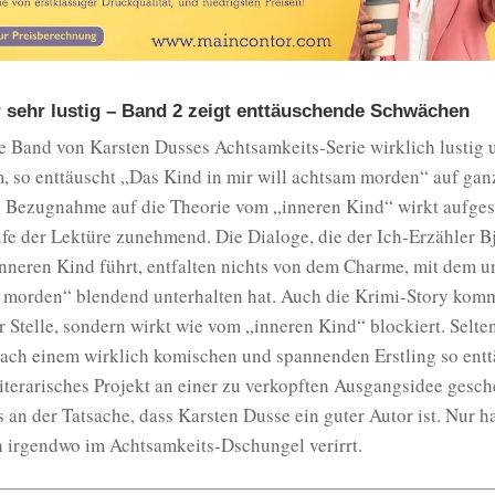
 sehr lustig – Band 2 zeigt enttäuschende Schwächen
e Band von Karsten Dusses Achtsamkeits-Serie wirklich lustig 
, so enttäuscht „Das Kind in mir will achtsam morden“ auf ganz
e Bezugnahme auf die Theorie vom „inneren Kind“ wirkt aufges
fe der Lektüre zunehmend. Die Dialoge, die der Ich-Erzähler B
nneren Kind führt, entfalten nichts von dem Charme, mit dem u
 morden“ blendend unterhalten hat. Auch die Krimi-Story komm
r Stelle, sondern wirkt wie vom „inneren Kind“ blockiert. Selte
ach einem wirklich komischen und spannenden Erstling so ent
 literarisches Projekt an einer zu verkopften Ausgangsidee gesche
s an der Tatsache, dass Karsten Dusse ein guter Autor ist. Nur ha
 irgendwo im Achtsamkeits-Dschungel verirrt.