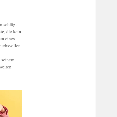
n schlägt
e, die kein
en eines
ruchsvollen
t seinem
zweiten