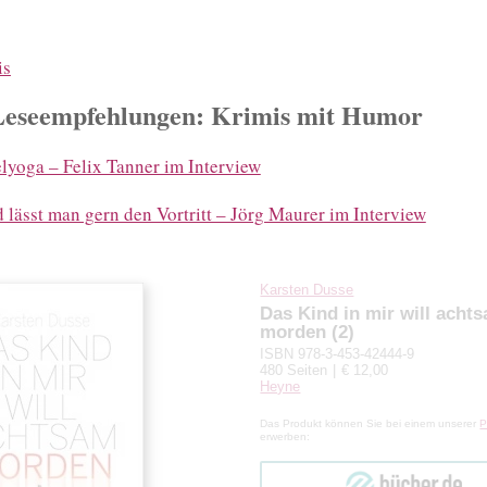
is
Leseempfehlungen: Krimis mit Humor
lyoga – Felix Tanner im Interview
lässt man gern den Vortritt – Jörg Maurer im Interview
Karsten Dusse
Das Kind in mir will acht
morden (2)
ISBN 978-3-453-42444-9
480 Seiten
€ 12,00
Heyne
Das Produkt können Sie bei einem unserer
P
erwerben:
bücher.de