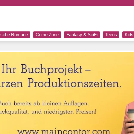
rische Romane
Crime Zone
Fantasy & SciFi
Teens
Kids