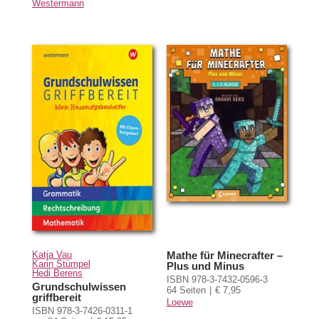
Westermann
Katja Vau
Mathe für Minecrafter –
Karin Stümpel
Plus und Minus
Hedi Berens
ISBN 978-3-7432-0596-3
Grundschulwissen
64 Seiten
€ 7,95
griffbereit
Loewe
ISBN 978-3-7426-0311-1