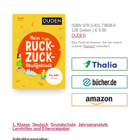
ISBN 978-3-411-73838-0
128 Seiten
€ 5,00
DUDEN
Das Produkt können Sie bei einem
unserer
Partner*
erwerben:
Thalia
buecher.de
Amazon
1. Klasse
,
Deutsch
,
Grundschule
,
Jahrgangsstufe
,
Lernhilfen und Elternratgeber
Inhaltsangabe: