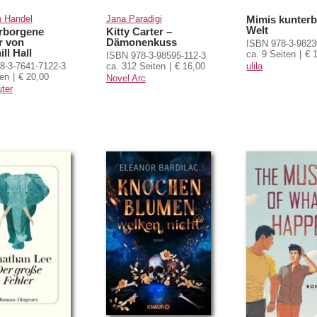
n Handel
Jana Paradigi
Mimis kunter
Welt
rborgene
Kitty Carter –
r von
Dämonenkuss
ISBN 978-3-9823
ll Hall
ca. 9 Seiten
€ 
ISBN 978-3-98595-112-3
ulila
8-3-7641-7122-3
ca. 312 Seiten
€ 16,00
ten
€ 20,00
Novel Arc
ter