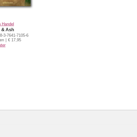
n Handel
 & Ash
8-3-7641-7105-6
ten
€ 17,95
ter