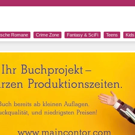
rische Romane
Crime Zone
Fantasy & SciFi
Teens
Kids