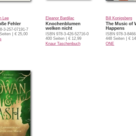
n Lee
Eleanor Bardilac
Bill Konigsberg
oße Fehler
Knochenblumen
The Music of 
welken nicht
Happens
8-3-257-07191-7
Seiten
€ 25,00
ISBN 978-3-426-52716-0
ISBN 978-3-8466
400 Seiten
€ 12,99
448 Seiten
€ 14
s
Knaur Taschenbuch
ONE