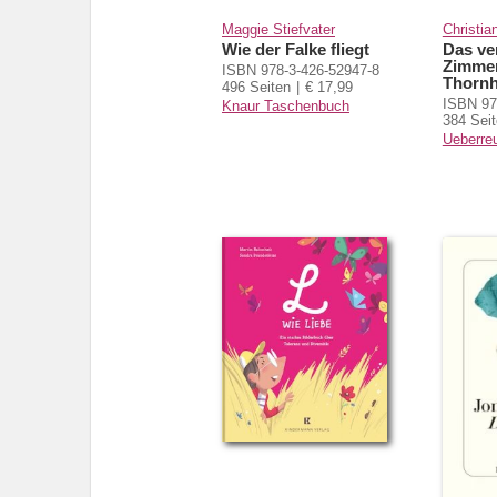
Maggie Stiefvater
Christia
Wie der Falke fliegt
Das ve
Zimme
ISBN 978-3-426-52947-8
Thornhi
496 Seiten
€ 17,99
ISBN 97
Knaur Taschenbuch
384 Sei
Ueberreu