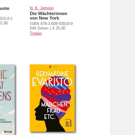
bunte
N. K. Jemisin
Die Wächterinnen
von New York
015-0-1
15,90
ISBN 978-3-608-50018-9
544 Seiten
€ 25,00
Tropen