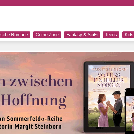
rische Romane
Crime Zone
Fantasy & SciFi
Teens
Kids