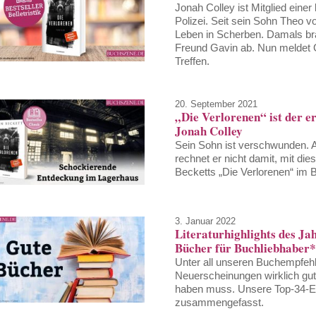
Jonah Colley ist Mitglied eine
Polizei. Seit sein Sohn Theo v
Leben in Scherben. Damals br
Freund Gavin ab. Nun meldet G
Treffen.
20. September 2021
„Die Verlorenen“ ist der er
Jonah Colley
Sein Sohn ist verschwunden. Al
rechnet er nicht damit, mit di
Becketts „Die Verlorenen“ im 
3. Januar 2022
Literaturhighlights des Ja
Bücher für Buchliebhaber
Unter all unseren Buchempfehl
Neuerscheinungen wirklich gut
haben muss. Unsere Top-34-Em
zusammengefasst.