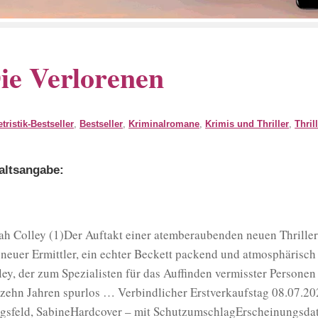
ie Verlorenen
etristik-Bestseller
,
Bestseller
,
Kriminalromane
,
Krimis und Thriller
,
Thril
altsangabe:
ah Colley (1)Der Auftakt einer atemberaubenden neuen Thriller
 neuer Ermittler, ein echter Beckett packend und atmosphärisch 
ley, der zum Spezialisten für das Auffinden vermisster Persone
 zehn Jahren spurlos … Verbindlicher Erstverkaufstag 08.07.2
gsfeld, SabineHardcover – mit SchutzumschlagErscheinungsda