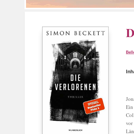
D
Bell
Inh
Jon
Ein
Col
vor
Län