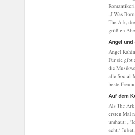
Romantikeri
„I Was Born 
The Ark, die
größten Abe
Angel und 
Angel Rahimi
Für sie gibt
die Musikwel
alle Social-
beste Freund
Auf dem Ko
Als The Ark 
ersten Mal n
umhaut: „‘Ic
echt.‘ Julie