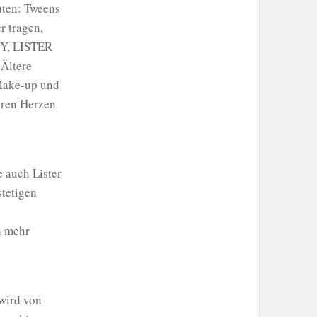
uten: Tweens
r tragen,
MY, LISTER
 Ältere
-Make-up und
ihren Herzen
 auch Lister
stetigen
h mehr
wird von