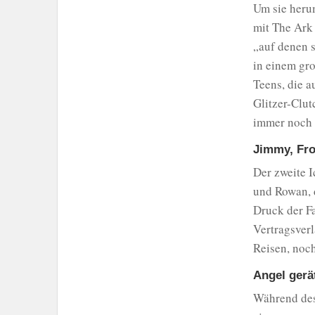
Um sie herum
mit The Ark
„auf denen
in einem gr
Teens, die 
Glitzer-Clut
immer noch 
Jimmy, Fro
Der zweite I
und Rowan, d
Druck der Fa
Vertragsverl
Reisen, noc
Angel gerä
Während des