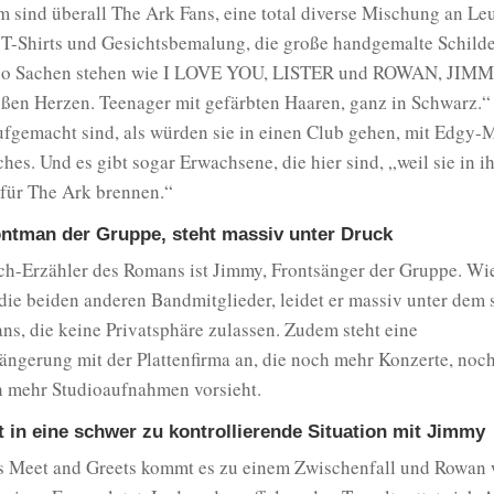
 sind überall The Ark Fans, eine total diverse Mischung an Le
 T-Shirts und Gesichtsbemalung, die große handgemalte Schilde
 so Sachen stehen wie I LOVE YOU, LISTER und ROWAN, JIM
oßen Herzen. Teenager mit gefärbten Haaren, ganz in Schwarz.“
aufgemacht sind, als würden sie in einen Club gehen, mit Edgy
ches. Und es gibt sogar Erwachsene, die hier sind, „weil sie in 
für The Ark brennen.“
ntman der Gruppe, steht massiv unter Druck
ch-Erzähler des Romans ist Jimmy, Frontsänger der Gruppe. Wie
ie beiden anderen Bandmitglieder, leidet er massiv unter dem 
ns, die keine Privatsphäre zulassen. Zudem steht eine
ängerung mit der Plattenfirma an, die noch mehr Konzerte, noc
h mehr Studioaufnahmen vorsieht.
t in eine schwer zu kontrollierende Situation mit Jimmy
 Meet and Greets kommt es zu einem Zwischenfall und Rowan 