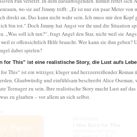
siven Fan verletzt. In dem darauffolgenden Tumult rettet sich A
tenraum, wo sie auf Jimmy trifft: „Er ist nur ein paar Meter von m
ch direkt an. Das kann nicht wahr sein. Ich muss mir den Kopf 
ich bin tot.“ Doch Jimmy hat Angst vor ihr und die Situation spi
u. „Was soll ich tun?“, fragt Angel den Star, nicht weil sie Angs
 weil er offensichtlich Hilfe braucht. Wer kann sie ihm geben?
ngel dabei spielen?
 for This” ist eine realistische Story, die Lust aufs Leb
for This“ ist ein witziger, kluger und herzzerreißender Roman 
rden. Glaubwürdig und einfühlsam beschreibt Alice Oseman, 
ute Teenager zu sein. Ihre realistische Story macht Lust auf da
twas zu glauben – vor allem an sich selbst.
be
Alice Oseman
I Was Born for This
ISBN 978-3-7432-1221-3
448 Seiten
€ 17,95 €