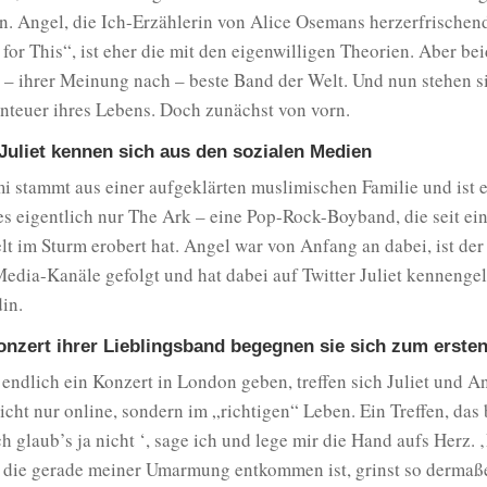
n. Angel, die Ich-Erzählerin von Alice Osemans herzerfrisch
for This“, ist eher die mit den eigenwilligen Theorien. Aber bei
 – ihrer Meinung nach – beste Band der Welt. Und nun stehen s
nteuer ihres Lebens. Doch zunächst von vorn.
Juliet kennen sich aus den sozialen Medien
 stammt aus einer aufgeklärten muslimischen Familie und ist e
 es eigentlich nur The Ark – eine Pop-Rock-Boyband, die seit ei
t im Sturm erobert hat. Angel war von Anfang an dabei, ist de
Media-Kanäle gefolgt und hat dabei auf Twitter Juliet kennengel
in.
nzert ihrer Lieblingsband begegnen sie sich zum erste
endlich ein Konzert in London geben, treffen sich Juliet und 
icht nur online, sondern im „richtigen“ Leben. Ein Treffen, das
h glaub’s ja nicht ‘, sage ich und lege mir die Hand aufs Herz. 
t, die gerade meiner Umarmung entkommen ist, grinst so dermaß