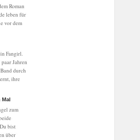
endem Roman
de leben für
ie vor dem
in Fangirl.
n paar Jahren
r Band durch
ernt, ihre
n Mal
Angel zum
 beide
‚Du bist
en über