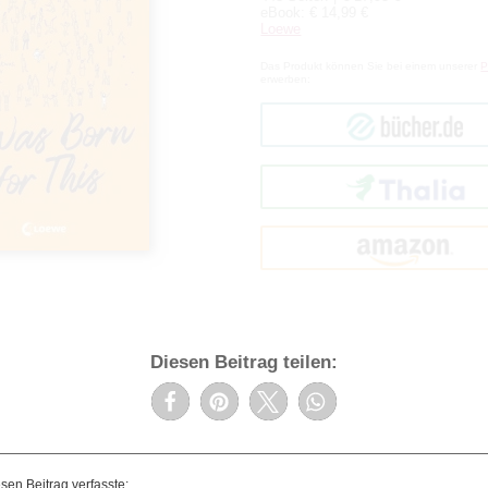
eBook: € 14,99 €
Loewe
Das Produkt können Sie bei einem unserer
P
erwerben:
bücher.de
Thalia
amazon
Diesen Beitrag teilen: