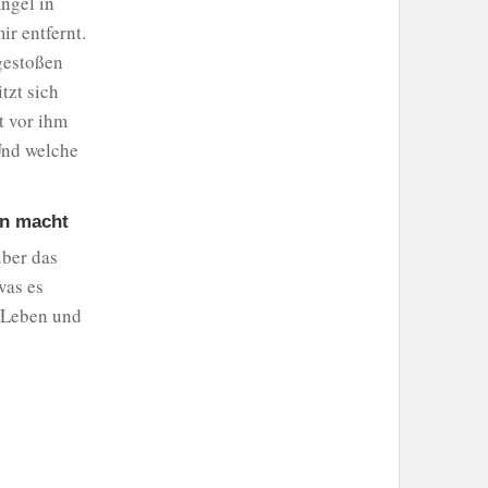
ngel in
ir entfernt.
gestoßen
tzt sich
t vor ihm
 Und welche
en macht
über das
was es
s Leben und