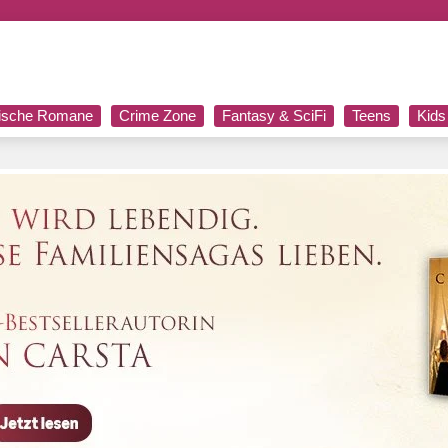
rische Romane
Crime Zone
Fantasy & SciFi
Teens
Kids