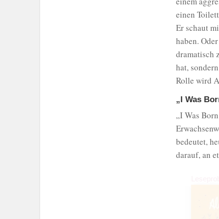
einem aggres
einen Toilet
Er schaut mi
haben. Oder 
dramatisch z
hat, sondern
Rolle wird A
„I Was Born
„I Was Born 
Erwachsenwe
bedeutet, he
darauf, an e
Lesepro