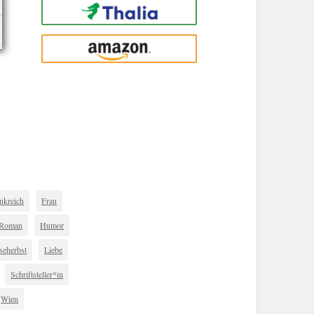
Thalia
amazon
nkreich
Frau
r Roman
Humor
seherbst
Liebe
Schriftsteller*in
Wien