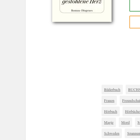
Bilderbuch
BUCHSZ
Frauen
Freundschaf
Hörbuch
Hörbüche
Magie
Mord
M
Schweden
Spannu