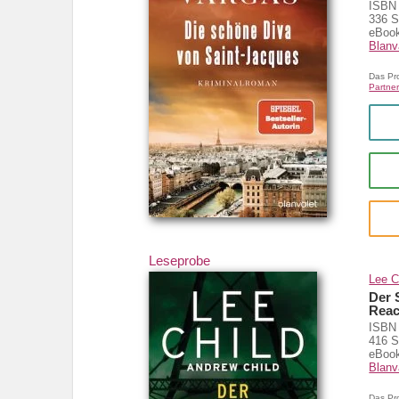
ISBN 
336 S
eBook
Blanv
Das Pr
Partner
Leseprobe
Lee C
Der 
Reac
ISBN 
416 S
eBook
Blanv
Das Pr