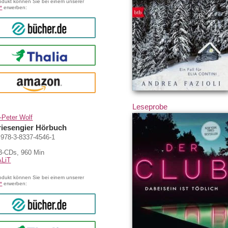
odukt können Sie bei einem unserer
*
erwerben:
bücher.de
Thalia
amazon
Leseprobe
-Peter Wolf
riesengier Hörbuch
978-3-8337-4546-1
-CDs, 960 Min
LiT
odukt können Sie bei einem unserer
*
erwerben:
bücher.de