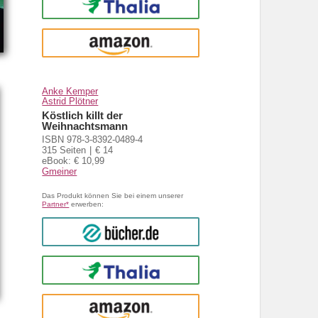
Thalia
amazon
Anke Kemper
Astrid Plötner
Köstlich killt der
Weihnachtsmann
ISBN 978-3-8392-0489-4
315 Seiten
€ 14
eBook: € 10,99
Gmeiner
Das Produkt können Sie bei einem unserer
Partner*
erwerben:
bücher.de
Thalia
amazon