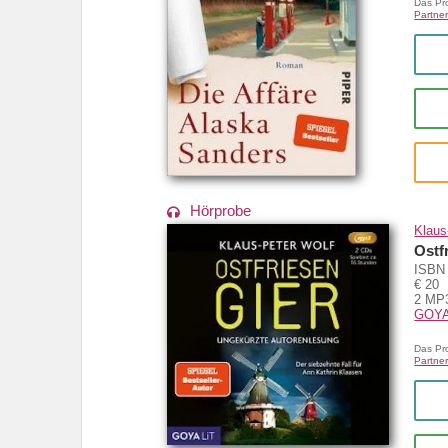
Das Pr
Partner
Hörprobe
Klaus
Ostf
ISBN 
€ 20
2 MP3
GOYA
Das Pr
Partner