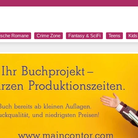
rische Romane
Crime Zone
Fantasy & SciFi
Teens
Kids