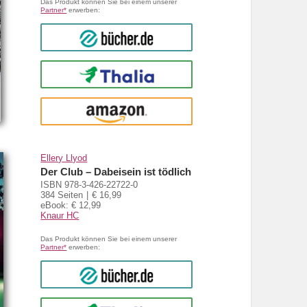
Das Produkt können Sie bei einem unserer
Partner*
erwerben:
bücher.de
Thalia
amazon
Ellery Llyod
Der Club – Dabeisein ist tödlich
ISBN 978-3-426-22722-0
384 Seiten
€ 16,99
eBook: € 12,99
Knaur HC
Das Produkt können Sie bei einem unserer
Partner*
erwerben:
bücher.de