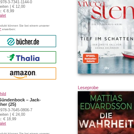
978-3-7341-1144-0
eiten
€ 12,00
: € 8,99
alet
odukt können Sie bei einem unserer
*
erwerben:
bücher.de
Thalia
amazon
Leseprobe
hild
Sündenbock – Jack-
her (25)
978-3-7645-0806-7
eiten
€ 24,00
: € 18,99
alet
odukt können Sie bei einem unserer