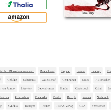
Thalia
amazon
ENE.DE-Adventskalender
Deutschland
England
Familie
Fantasy
Fra
t
Gefühle
Geheimnis
Gesellschaft
Gesundheit
Glück
Historische
r von Jumbo
Interview
Jugendroman
Kinder
Kinderbuch
Krimi
Le
ädchen
Osteraktion
Phantastik
Politik
Rezepte
Roman
Sachbuch
ng
Syndikat
Teenager
Thriller
TRIAS Verlag
USA
Verbrechen