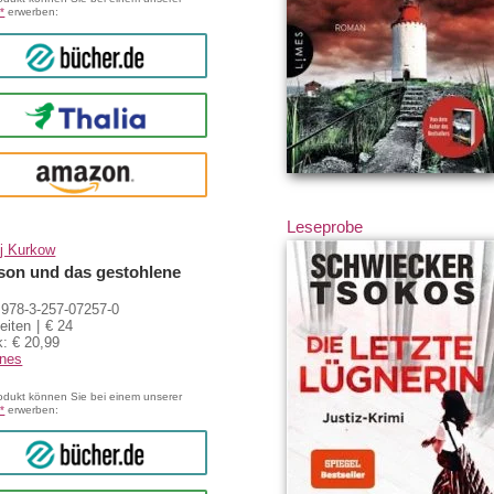
*
erwerben:
bücher.de
Thalia
amazon
Leseprobe
j Kurkow
on und das gestohlene
978-3-257-07257-0
eiten
€ 24
: € 20,99
enes
odukt können Sie bei einem unserer
*
erwerben:
bücher.de