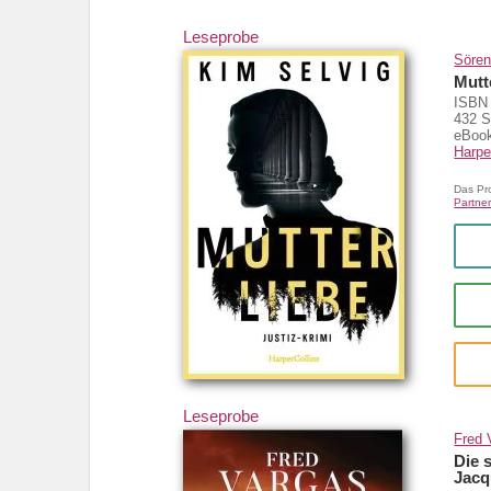
Leseprobe
Sören
Mutt
ISBN 
432 S
eBook
Harpe
Das Pr
Partner
Leseprobe
Fred 
Die 
Jacq