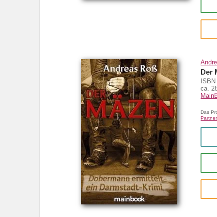
Andr
Der 
ISBN 
ca. 2
Main
Das Pr
Partner