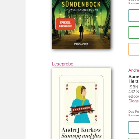
Partner
Leseprobe
Andre
Sams
Herz
ISBN 
432 S
eBook
Diog
Das Pr
Partner