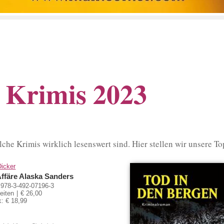
n Krimis 2023
he Krimis wirklich lesenswert sind. Hier stellen wir unsere To
Dicker
Affäre Alaska Sanders
978-3-492-07196-3
eiten
€ 26,00
: € 18,99