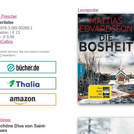
Leseprobe
 Prescher
erliebe
978-3-365-00268-1
eiten
€ 13
: € 9,99
rCollins
odukt können Sie bei einem unserer
*
erwerben:
bücher.de
Thalia
amazon
Vargas
schöne Diva von Saint-
ues