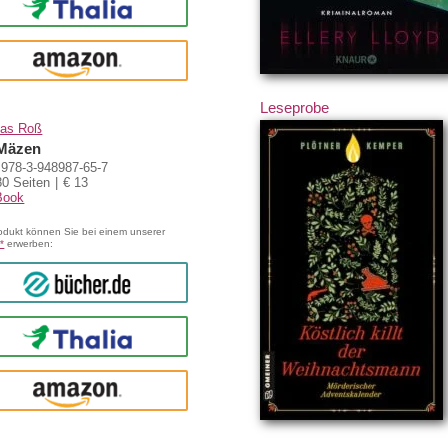
Thalia
amazon
Leseprobe
eas Roß
Mäzen
978-3-948987-65-7
80 Seiten
€ 13
Book
odukt können Sie bei einem unserer
*
erwerben:
bücher.de
Thalia
amazon