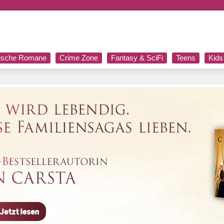
rische Romane
Crime Zone
Fantasy & SciFi
Teens
Kids