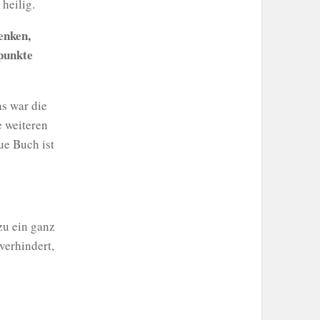
heilig.
enken,
punkte
s war die
e weiteren
ue Buch ist
zu ein ganz
verhindert,