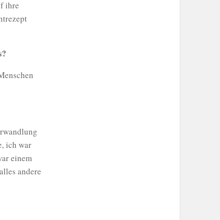
f ihre
ntrezept
s?
e Menschen
Verwandlung
e, ich war
war einem
alles andere