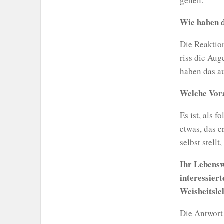
gehen.
Wie haben d
Die Reaktion
riss die Au
haben das au
Welche Vor
Es ist, als 
etwas, das e
selbst stell
Ihr Lebensw
interessier
Weisheitsle
Die Antwort 