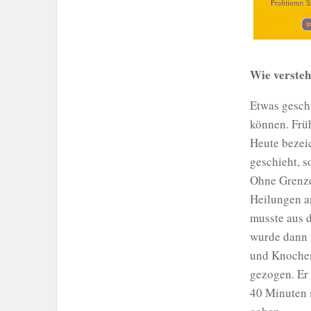
Wie verste
Etwas geschi
können. Frü
Heute bezei
geschieht, s
Ohne Grenze
Heilungen a
musste aus d
wurde dann 
und Knochen
gezogen. Er 
40 Minuten s