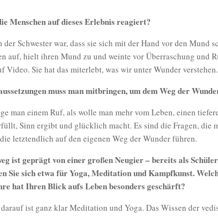
ie Menschen auf dieses Erlebnis reagiert?
 der Schwester war, dass sie sich mit der Hand vor den Mund sc
gen auf, hielt ihren Mund zu und weinte vor Überraschung und 
f Video. Sie hat das miterlebt, was wir unter Wunder verstehen.
aussetzungen muss man mitbringen, um dem Weg der Wunder
folge man einem Ruf, als wolle man mehr vom Leben, einen tiefer
rfüllt, Sinn ergibt und glücklich macht. Es sind die Fragen, die 
t, die letztendlich auf den eigenen Weg der Wunder führen.
eg ist geprägt von einer großen Neugier – bereits als Schüler
ten Sie sich etwa für Yoga, Meditation und Kampfkunst. Welc
hre hat Ihren Blick aufs Leben besonders geschärft?
darauf ist ganz klar Meditation und Yoga. Das Wissen der ved