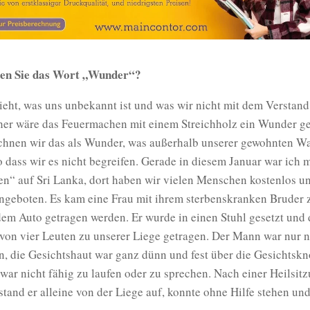
hen Sie das Wort „Wunder“?
eht, was uns unbekannt ist und was wir nicht mit dem Verstand
her wäre das Feuermachen mit einem Streichholz ein Wunder g
chnen wir das als Wunder, was außerhalb unserer gewohnten 
o dass wir es nicht begreifen. Gerade in diesem Januar war ich m
n“ auf Sri Lanka, dort haben wir vielen Menschen kostenlos u
ngeboten. Es kam eine Frau mit ihrem sterbenskranken Bruder z
em Auto getragen werden. Er wurde in einen Stuhl gesetzt und 
von vier Leuten zu unserer Liege getragen. Der Mann war nur 
, die Gesichtshaut war ganz dünn und fest über die Gesichtsk
war nicht fähig zu laufen oder zu sprechen. Nach einer Heilsitz
tand er alleine von der Liege auf, konnte ohne Hilfe stehen un