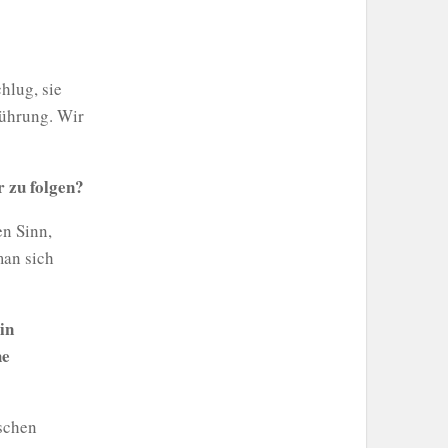
hlug, sie
Rührung. Wir
 zu folgen?
en Sinn,
man sich
in
he
ischen