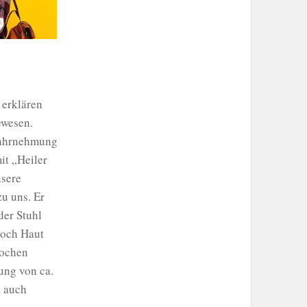
 erklären
ewesen.
Wahrnehmung
it „Heiler
nsere
u uns. Er
der Stuhl
noch Haut
nochen
ung von ca.
d auch