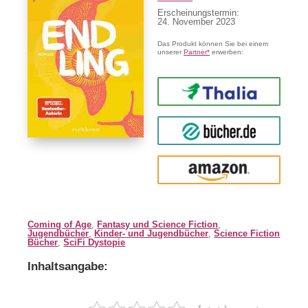
Erscheinungstermin:
24. November 2023
Das Produkt können Sie bei einem
unserer
Partner*
erwerben:
Thalia
buecher.de
Amazon
Coming of Age
,
Fantasy und Science Fiction
,
Jugendbücher
,
Kinder- und Jugendbücher
,
Science Fiction
Bücher
,
SciFi Dystopie
Inhaltsangabe: