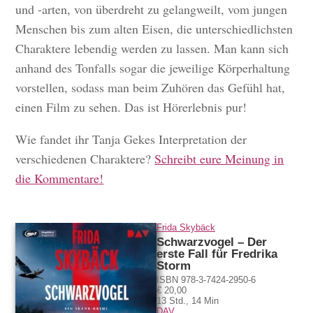
und -arten, von überdreht zu gelangweilt, vom jungen
Menschen bis zum alten Eisen, die unterschiedlichsten
Charaktere lebendig werden zu lassen. Man kann sich
anhand des Tonfalls sogar die jeweilige Körperhaltung
vorstellen, sodass man beim Zuhören das Gefühl hat,
einen Film zu sehen. Das ist Hörerlebnis pur!
Wie fandet ihr Tanja Gekes Interpretation der
verschiedenen Charaktere?
Schreibt eure Meinung in
die Kommentare!
Hörprobe
Frida Skybäck
Schwarzvogel – Der
erste Fall für Fredrika
Storm
ISBN 978-3-7424-2950-6
€ 20,00
13 Std., 14 Min
DAV