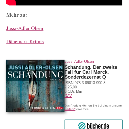
Mehr zu:
Jussi-Adler Olsen
Dänemark-Krimis
Jussi Adler-Olsen
Schändung. Der zweite
Fall für Carl Mørck,
Sonderdezernat Q
ISBN 978-3-89813-990-8
€ 25,00
6 CDs Min
DAV
Das Produkt können Sie bei einem unserer
Partner*
erwerben:
bücher.de